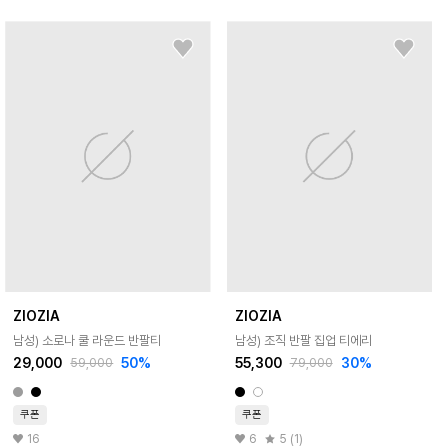
ZIOZIA
ZIOZIA
남성) 소로나 쿨 라운드 반팔티
남성) 조직 반팔 집업 티에리
29,000
50
%
55,300
30
%
59,000
79,000
쿠폰
쿠폰
16
6
5 (1)