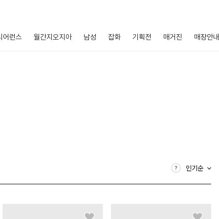
리어런스
월간지오지아
남성
잡화
기획전
매거진
매장안
인기순