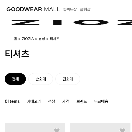
셀렉트샵
폴햄샵
홈
ZIOZIA
남성
티셔츠
티셔츠
전체
반소매
긴소매
0
Items
카테고리
색상
가격
브랜드
무료배송