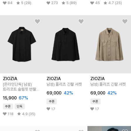
84
5 (28)
273
5 (89)
45
4.7 (25)
ZIOZIA
ZIOZIA
ZIOZIA
[온라인단독]
남성)
남성) 플리츠 긴팔 셔켓
남성) 플리츠 긴팔 셔켓
트리코트 슬림핏 반팔
69,000
42
%
69,000
42
%
셔츠
15,900
67
%
쿠폰
쿠폰
쿠폰
단독
17
17
118
4.9 (35)