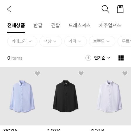
전체상품
반팔
긴팔
드레스셔츠
캐주얼셔츠
카테고리
색상
가격
브랜드
무료
0
인기순
Items
ZIOZIA
ZIOZIA
ZIOZIA