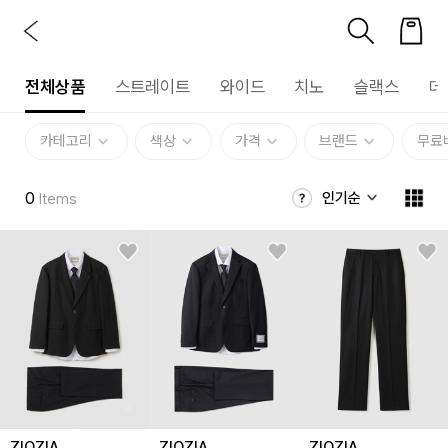
전체상품
스트레이트
와이드
치노
슬랙스
데
카테고리
색상
가격
브랜드
무료
0
인기순
Items
ZIOZIA
ZIOZIA
ZIOZIA