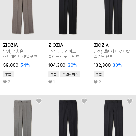
ZIOZIA
ZIOZIA
ZIOZIA
남성) 카치온
남성) 데님라이크
남성) 멜란지 트로피칼
스트레이트 셋업 팬츠
솔리드 컴포트 팬츠
솔리드 팬츠
59,000
54
%
104,300
30
%
132,300
30
%
쿠폰
쿠폰
특별사이즈
쿠폰
2
1
2