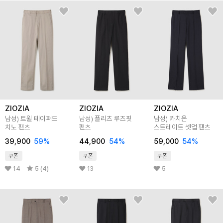
ZIOZIA
ZIOZIA
ZIOZIA
남성) 트윌 테이퍼드
남성) 플리츠 루즈핏
남성) 카치온
치노 팬츠
팬츠
스트레이트 셋업 팬츠
39,900
59
%
44,900
54
%
59,000
54
%
쿠폰
쿠폰
쿠폰
14
5 (4)
13
5