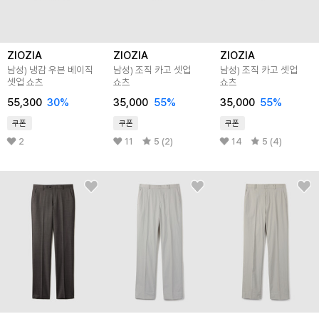
ZIOZIA
ZIOZIA
ZIOZIA
남성) 냉감 우븐 베이직
남성) 조직 카고 셋업
남성) 조직 카고 셋업
셋업 쇼츠
쇼츠
쇼츠
55,300
30
%
35,000
55
%
35,000
55
%
쿠폰
쿠폰
쿠폰
2
11
5 (2)
14
5 (4)