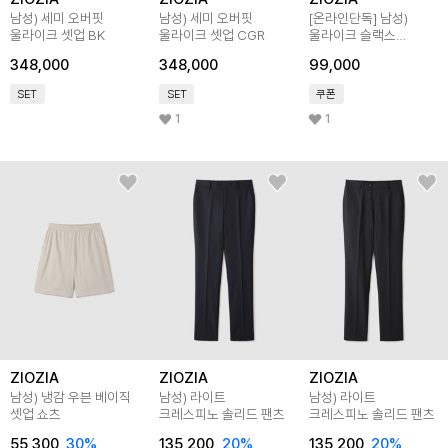
남성) 세미 오버핏
남성) 세미 오버핏
[온라인단독]
남성)
울라이크 셋업 BK
울라이크 셋업 CGR
울라이크 슬랙스
테이퍼드 핏
348,000
348,000
99,000
SET
SET
쿠폰
1
1
ZIOZIA
ZIOZIA
ZIOZIA
남성) 냉감 우븐 베이직
남성) 라이트
남성) 라이트
셋업 쇼츠
크레스피노 솔리드 팬츠
크레스피노 솔리드 팬츠
55,300
30
%
135,200
20
%
135,200
20
%