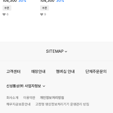
104,300
30
%
104,300
30
%
쿠폰
쿠폰
6
9
SITEMAP
고객센터
매장안내
멤버십 안내
단체주문문의
신성통상㈜ 사업자정보
회사소개
이용약관
개인정보처리방침
채무지급보증안내
고정형 영상정보처리기기 운영관리 방침