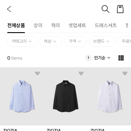
전체상품
상의
하의
셋업세트
드레스셔츠
정
카테고리
색상
가격
브랜드
무료
0
인기순
Items
ZIOZIA
ZIOZIA
ZIOZIA