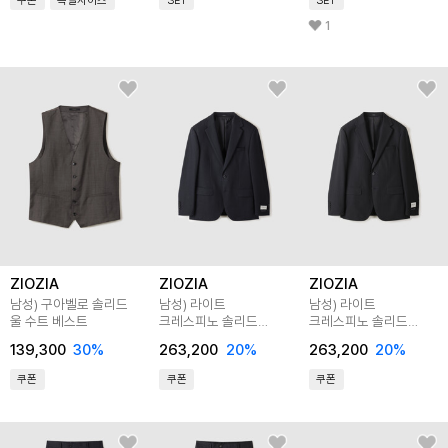
쿠폰
특별사이즈
SET
SET
1
ZIOZIA
ZIOZIA
ZIOZIA
남성) 구아벨로 솔리드
남성) 라이트
남성) 라이트
울 수트 베스트
크레스피노 솔리드
크레스피노 솔리드
블레이져
블레이져
139,300
30
%
263,200
20
%
263,200
20
%
쿠폰
쿠폰
쿠폰