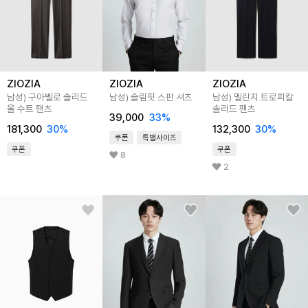
ZIOZIA
ZIOZIA
ZIOZIA
남성) 구아벨로 솔리드
남성) 슬림핏 스판 셔츠
남성) 멜란지 트로피칼
울 수트 팬츠
솔리드 팬츠
39,000
33
%
181,300
30
%
132,300
30
%
쿠폰
특별사이즈
쿠폰
쿠폰
8
2