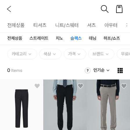
전체상품
티셔츠
니트/스웨터
셔츠
아우터
전체상품
스트레이트
치노
슬랙스
데님
하프/쇼츠
카테고리
색상
가격
브랜드
무료
0
인기순
Items