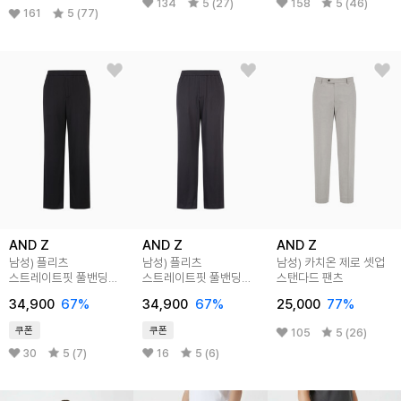
134
5 (27)
158
5 (46)
161
5 (77)
AND Z
AND Z
AND Z
남성) 플리츠
남성) 플리츠
남성) 카치온 제로 셋업
스트레이트핏 풀밴딩
스트레이트핏 풀밴딩
스탠다드 팬츠
팬츠
팬츠
34,900
67
%
34,900
67
%
25,000
77
%
쿠폰
쿠폰
105
5 (26)
30
5 (7)
16
5 (6)