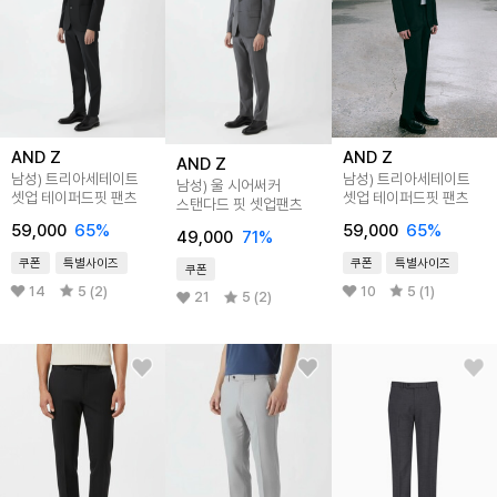
AND Z
AND Z
AND Z
남성) 트리아세테이트
남성) 트리아세테이트
남성) 울 시어써커
셋업 테이퍼드핏 팬츠
셋업 테이퍼드핏 팬츠
스탠다드 핏 셋업팬츠
59,000
65
%
59,000
65
%
49,000
71
%
쿠폰
특별사이즈
쿠폰
특별사이즈
쿠폰
14
5 (2)
10
5 (1)
21
5 (2)