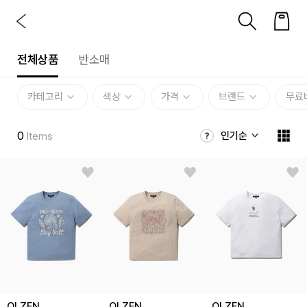
전체상품
반소매
카테고리
색상
가격
브랜드
무료
0
인기순
Items
OLZEN
OLZEN
OLZEN