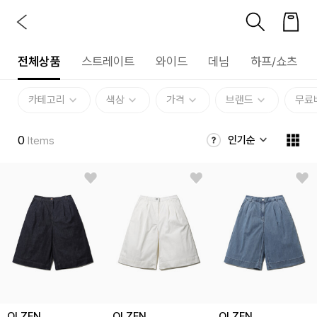
전체상품
스트레이트
와이드
데님
하프/쇼츠
카테고리
색상
가격
브랜드
무료
0
인기순
Items
OLZEN
OLZEN
OLZEN