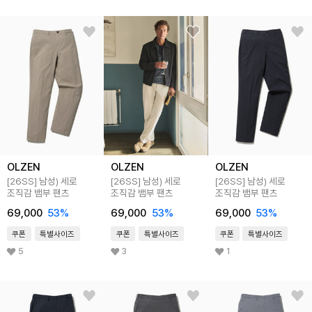
OLZEN
OLZEN
OLZEN
[26SS]
남성) 세로
[26SS]
남성) 세로
[26SS]
남성) 세로
조직감 뱀부 팬츠
조직감 뱀부 팬츠
조직감 뱀부 팬츠
69,000
53
%
69,000
53
%
69,000
53
%
쿠폰
특별사이즈
쿠폰
특별사이즈
쿠폰
특별사이즈
5
3
1