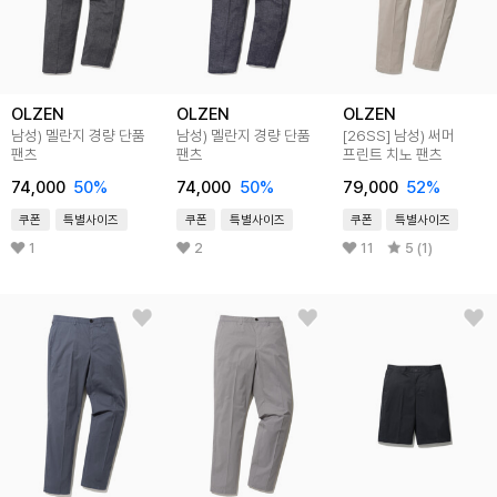
OLZEN
OLZEN
OLZEN
남성) 멜란지 경량 단품
남성) 멜란지 경량 단품
[26SS]
남성) 써머
팬츠
팬츠
프린트 치노 팬츠
74,000
50
%
74,000
50
%
79,000
52
%
쿠폰
특별사이즈
쿠폰
특별사이즈
쿠폰
특별사이즈
1
2
11
5 (1)