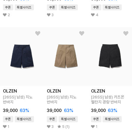
쿠폰
특별사이즈
쿠폰
특별사이즈
쿠폰
특별사이즈
2
3
4
OLZEN
OLZEN
OLZEN
[26SS]
남성) 치노
[26SS]
남성) 치노
[26SS]
남성) 카츠온
반바지
반바지
멜란지 경량 반바지
39,000
63
%
39,000
63
%
39,000
63
%
쿠폰
특별사이즈
쿠폰
특별사이즈
쿠폰
특별사이즈
1
3
5 (1)
1