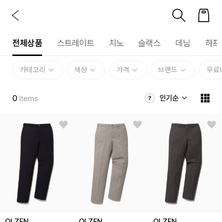
전체상품
스트레이트
치노
슬랙스
데님
하프
카테고리
색상
가격
브랜드
무료
0
인기순
Items
OLZEN
OLZEN
OLZEN