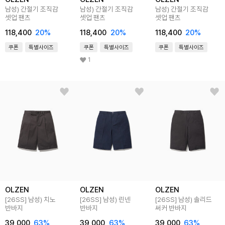
남성) 간절기 조직감
남성) 간절기 조직감
남성) 간절기 조직감
셋업 팬츠
셋업 팬츠
셋업 팬츠
118,400
20
%
118,400
20
%
118,400
20
%
쿠폰
특별사이즈
쿠폰
특별사이즈
쿠폰
특별사이즈
1
OLZEN
OLZEN
OLZEN
[26SS]
남성) 치노
[26SS]
남성) 린넨
[26SS]
남성) 솔리드
반바지
반바지
써커 반바지
39,000
63
%
39,000
63
%
39,000
63
%