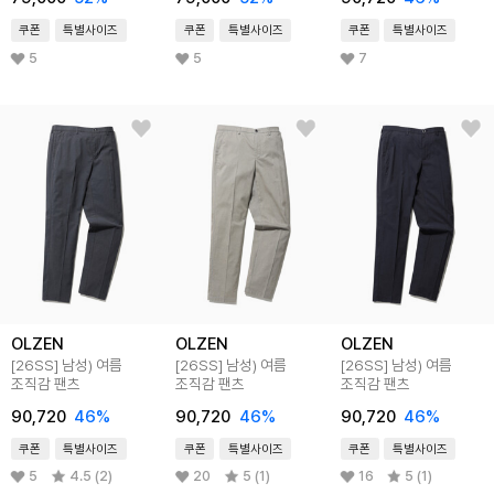
쿠폰
특별사이즈
쿠폰
특별사이즈
쿠폰
특별사이즈
5
5
7
OLZEN
OLZEN
OLZEN
[26SS]
남성) 여름
[26SS]
남성) 여름
[26SS]
남성) 여름
조직감 팬츠
조직감 팬츠
조직감 팬츠
90,720
46
%
90,720
46
%
90,720
46
%
쿠폰
특별사이즈
쿠폰
특별사이즈
쿠폰
특별사이즈
5
4.5 (2)
20
5 (1)
16
5 (1)