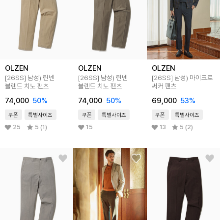
OLZEN
OLZEN
OLZEN
[26SS]
남성) 린넨
[26SS]
남성) 린넨
[26SS]
남성) 마이크로
블렌드 치노 팬츠
블렌드 치노 팬츠
써커 팬츠
74,000
50
%
74,000
50
%
69,000
53
%
쿠폰
특별사이즈
쿠폰
특별사이즈
쿠폰
특별사이즈
25
5 (1)
15
13
5 (2)