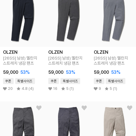
OLZEN
OLZEN
OLZEN
[26SS]
남성) 멜란지
[26SS]
남성) 멜란지
[26SS]
남성) 멜란지
스트레치 냉감 팬츠
스트레치 냉감 팬츠
스트레치 냉감 팬츠
59,000
53
%
59,000
53
%
59,000
53
%
쿠폰
특별사이즈
쿠폰
특별사이즈
쿠폰
특별사이즈
20
4.8 (4)
16
5 (1)
9
5 (1)