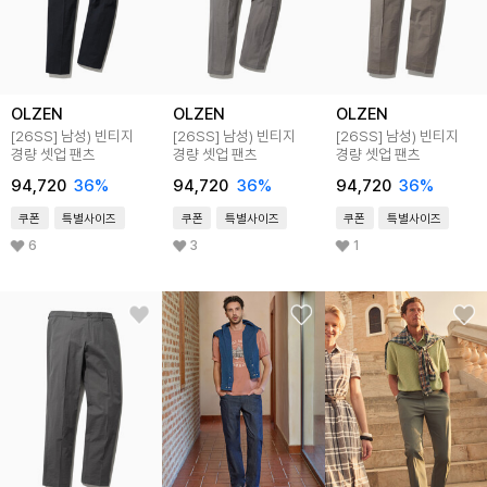
OLZEN
OLZEN
OLZEN
[26SS]
남성) 빈티지
[26SS]
남성) 빈티지
[26SS]
남성) 빈티지
경량 셋업 팬츠
경량 셋업 팬츠
경량 셋업 팬츠
94,720
36
%
94,720
36
%
94,720
36
%
쿠폰
특별사이즈
쿠폰
특별사이즈
쿠폰
특별사이즈
6
3
1