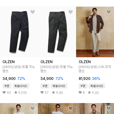
OLZEN
OLZEN
OLZEN
[26SS]
남성) 트윌 치노
[26SS]
남성) 트윌 치노
[26SS]
남성) C/N 조직
팬츠
팬츠
팬츠
34,900
72
%
34,900
72
%
81,920
36
%
쿠폰
특별사이즈
쿠폰
특별사이즈
쿠폰
특별사이즈
42
5 (10)
27
5 (6)
8
5 (2)