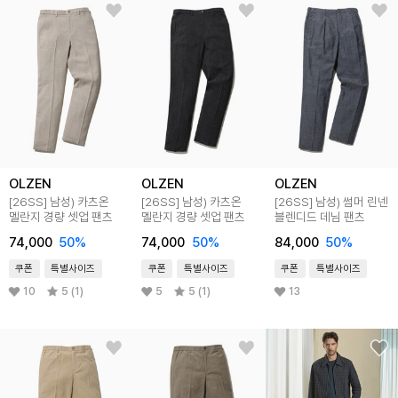
OLZEN
OLZEN
OLZEN
[26SS]
남성) 카츠온
[26SS]
남성) 카츠온
[26SS]
남성) 썸머 린넨
멜란지 경량 셋업 팬츠
멜란지 경량 셋업 팬츠
블렌디드 데님 팬츠
74,000
50
%
74,000
50
%
84,000
50
%
쿠폰
특별사이즈
쿠폰
특별사이즈
쿠폰
특별사이즈
10
5 (1)
5
5 (1)
13