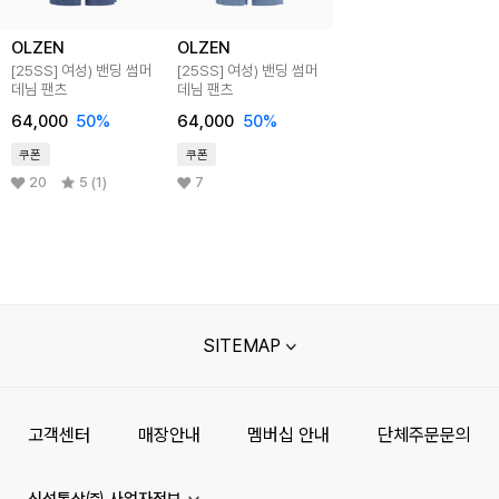
OLZEN
OLZEN
[25SS]
여성) 밴딩 썸머
[25SS]
여성) 밴딩 썸머
데님 팬츠
데님 팬츠
64,000
50
%
64,000
50
%
쿠폰
쿠폰
20
5 (1)
7
SITEMAP
고객센터
매장안내
멤버십 안내
단체주문문의
신성통상㈜ 사업자정보