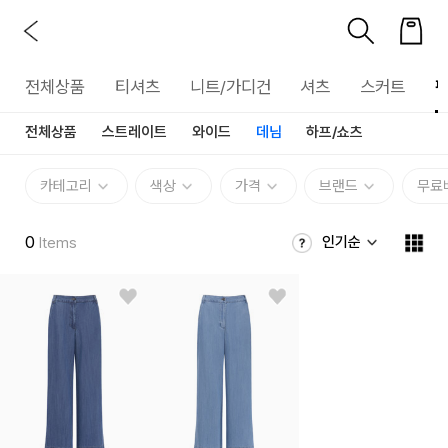
전체상품
티셔츠
니트/가디건
셔츠
스커트
전체상품
스트레이트
와이드
데님
하프/쇼츠
카테고리
색상
가격
브랜드
무료
0
인기순
Items