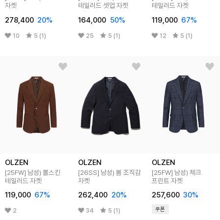
자켓
테일러드 셋업 자켓
테일러드 자켓
278,400
20
%
164,000
50
%
119,000
67
%
10
5 (1)
25
5 (1)
12
5 (1)
OLZEN
OLZEN
OLZEN
[25FW]
남성) 몰스킨
[26SS]
남성) 봄 조직감
[25FW]
남성) 체크
테일러드 자켓
자켓
프린트 자켓
119,000
67
%
262,400
20
%
257,600
30
%
쿠폰
2
34
5 (1)