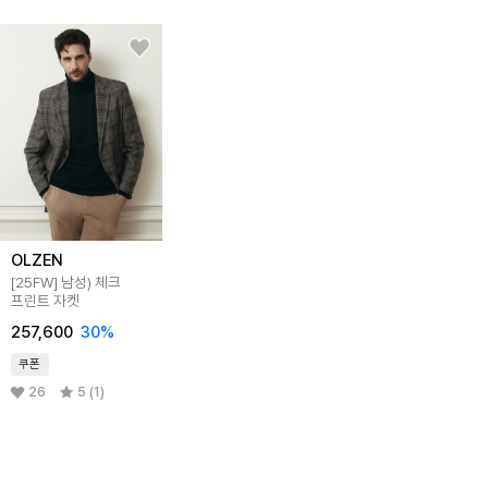
OLZEN
[25FW]
남성) 체크
프린트 자켓
257,600
30
%
쿠폰
26
5 (1)