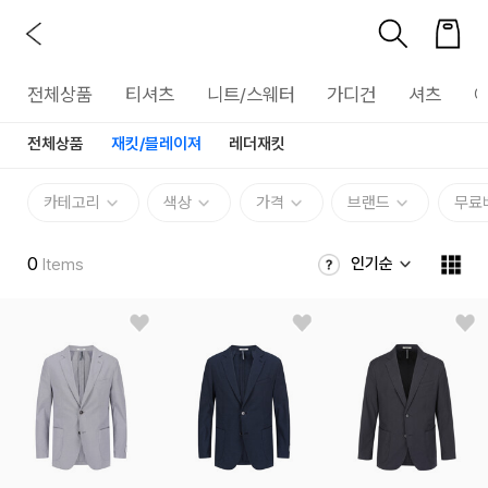
전체상품
티셔츠
니트/스웨터
가디건
셔츠
전체상품
재킷/블레이져
레더재킷
카테고리
색상
가격
브랜드
무료
0
인기순
Items