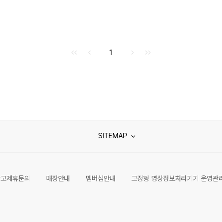
처음으로
이전으로
다음으로
마지막으로
1
SITEMAP
광고제휴문의
매장안내
멤버십안내
고정형 영상정보처리기기 운영관