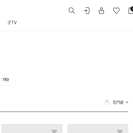
트
굿TV
기타
인기순