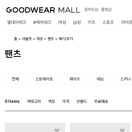
셀렉트샵
폴햄샵
열대야위크
#에어테크
여성
남성
키즈
스포츠
라이
홈
아울렛
여성
팬츠
배기/조거
팬츠
전체
스트레이트
와이드
데님
스키니
0
Items
카테고리
색상
가격
브랜드
무료배송