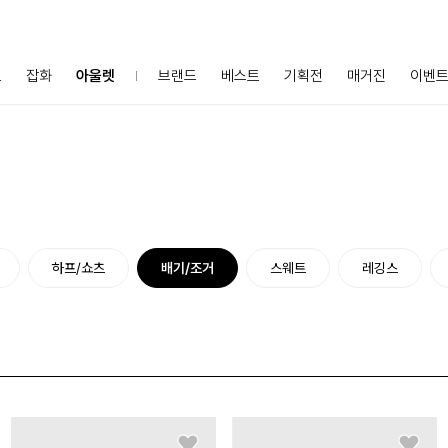
프
잡화
아울렛
브랜드
베스트
기획전
매거진
이벤
하프/쇼츠
배기/조거
스웨트
레깅스