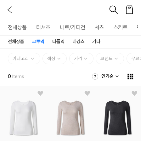
전체상품
티셔츠
니트/가디건
셔츠
스커트
전체상품
크루넥
터틀넥
레깅스
기타
카테고리
색상
가격
브랜드
무료
0
인기순
Items