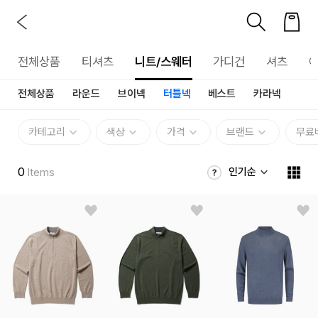
전체상품
티셔츠
니트/스웨터
가디건
셔츠
전체상품
라운드
브이넥
터틀넥
베스트
카라넥
카테고리
색상
가격
브랜드
무료
0
인기순
Items