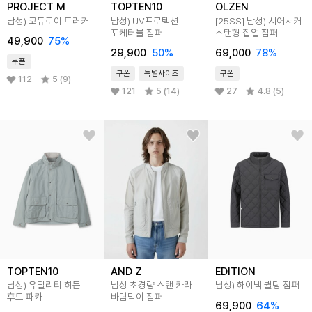
PROJECT M
TOPTEN10
OLZEN
남성) 코듀로이 트러커
남성) UV프로텍션
[25SS]
남성) 시어서커
포케터블 점퍼
스탠형 집업 점퍼
49,900
75
%
29,900
50
%
69,000
78
%
쿠폰
쿠폰
특별사이즈
쿠폰
112
5 (9)
121
5 (14)
27
4.8 (5)
TOPTEN10
AND Z
EDITION
남성) 유틸리티 히든
남성 초경량 스탠 카라
남성) 하이넥 퀼팅 점퍼
후드 파카
바람막이 점퍼
69,900
64
%