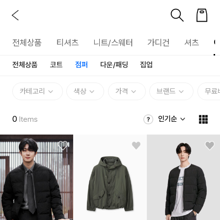
전체상품
티셔츠
니트/스웨터
가디건
셔츠
전체상품
코트
점퍼
다운/패딩
집업
카테고리
색상
가격
브랜드
무료
0
인기순
Items