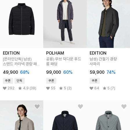
EDITION
POLHAM
EDITION
[온라인단독]
남성)
공용) 무브 덕다운 후드
남성) 간절기 경량
스탠드 카라넥 경량 패딩
롱 패딩
사파리
점퍼
49,900
68
%
99,000
60
%
59,900
74
%
쿠폰
단독
쿠폰
쿠폰
292
4.9 (38)
55
5 (2)
64
5 (7)