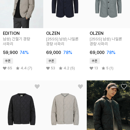
EDITION
OLZEN
OLZEN
남성) 간절기 경량
[25SS]
남성) 나일론
[25SS]
남성) 나일론
사파리
경량 사파리
경량 사파리
59,900
74
%
69,000
78
%
69,000
78
%
쿠폰
쿠폰
쿠폰
65
4.4 (7)
53
4.2 (5)
13
5 (1)