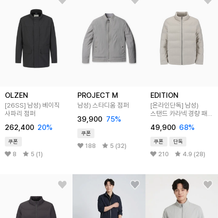
OLZEN
PROJECT M
EDITION
[26SS]
남성) 베이직
남성) 스타디움 점퍼
[온라인단독]
남성)
사파리 점퍼
스탠드 카라넥 경량 패딩
39,900
75
%
점퍼
262,400
20
%
49,900
68
%
쿠폰
쿠폰
쿠폰
단독
188
5 (32)
8
5 (1)
210
4.9 (28)