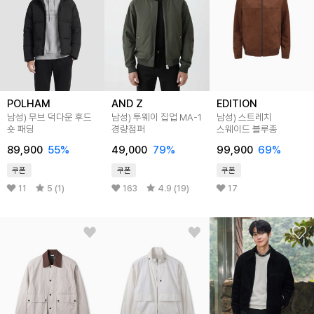
POLHAM
AND Z
EDITION
남성) 무브 덕다운 후드
남성) 투웨이 집업 MA-1
남성) 스트레치
숏 패딩
경량점퍼
스웨이드 블루종
89,900
55
%
49,000
79
%
99,900
69
%
쿠폰
쿠폰
쿠폰
11
5 (1)
163
4.9 (19)
17