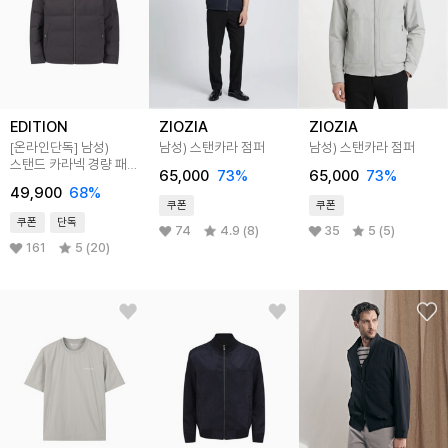
EDITION
ZIOZIA
ZIOZIA
[온라인단독]
남성)
남성) 스탠카라 점퍼
남성) 스탠카라 점퍼
스탠드 카라넥 경량 패딩
65,000
73
%
65,000
73
%
점퍼
49,900
68
%
쿠폰
쿠폰
쿠폰
단독
74
4.9 (8)
35
5 (5)
161
5 (20)