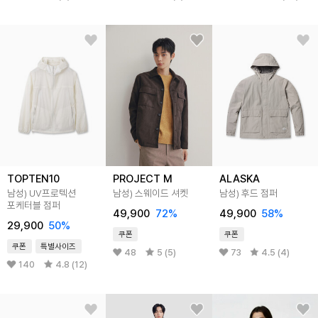
TOPTEN10
PROJECT M
ALASKA
남성) UV프로텍션
남성) 스웨이드 셔켓
남성) 후드 점퍼
포케터블 점퍼
49,900
72
%
49,900
58
%
29,900
50
%
쿠폰
쿠폰
쿠폰
특별사이즈
48
5 (5)
73
4.5 (4)
140
4.8 (12)