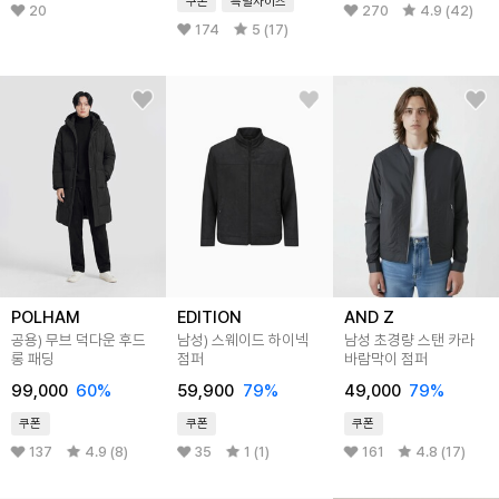
쿠폰
특별사이즈
20
270
4.9 (42)
174
5 (17)
POLHAM
EDITION
AND Z
공용) 무브 덕다운 후드
남성) 스웨이드 하이넥
남성 초경량 스탠 카라
롱 패딩
점퍼
바람막이 점퍼
99,000
60
%
59,900
79
%
49,000
79
%
쿠폰
쿠폰
쿠폰
137
4.9 (8)
35
1 (1)
161
4.8 (17)