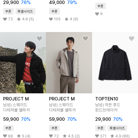
29,900
76
%
49,000
79
%
쿠폰
쿠폰
특별사이즈
쿠폰
9
72
4.6 (5)
105
4 (6)
PROJECT M
PROJECT M
TOPTEN10
남성) 스웨이드
남성) 스웨이드
남성) 히든 후드
디테쳐블 쉘파카
디테쳐블 쉘파카
윈드브레이커
59,900
70
%
59,900
70
%
29,900
70
%
쿠폰
쿠폰
쿠폰
특별사이즈
68
5 (4)
72
4.5 (2)
371
4.9 (86)