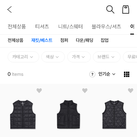
전체상품
티셔츠
니트/스웨터
블라우스/셔츠
아
전체상품
재킷/베스트
점퍼
다운/패딩
집업
카테고리
색상
가격
브랜드
무료
0
인기순
Items