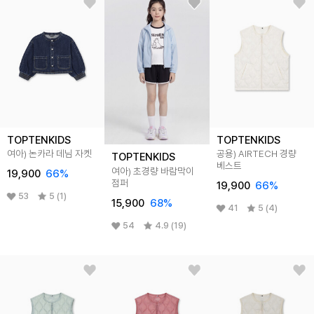
TOPTENKIDS
TOPTENKIDS
여아) 논카라 데님 자켓
공용) AIRTECH 경량
TOPTENKIDS
베스트
여아) 초경량 바람막이
19,900
66
%
점퍼
19,900
66
%
53
5 (1)
15,900
68
%
41
5 (4)
54
4.9 (19)