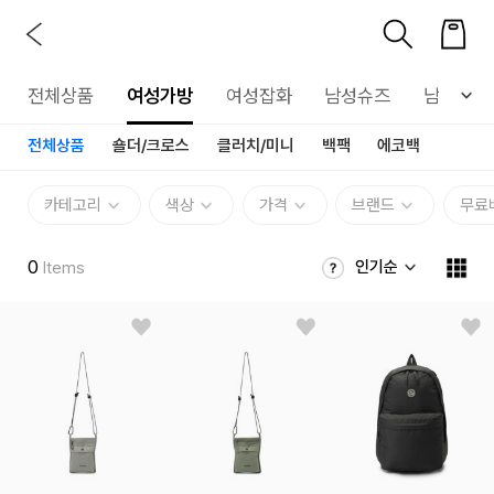
전체상품
여성가방
여성잡화
남성슈즈
남성가방
전체상품
숄더/크로스
클러치/미니
백팩
에코백
카테고리
색상
가격
브랜드
무료
0
인기순
Items