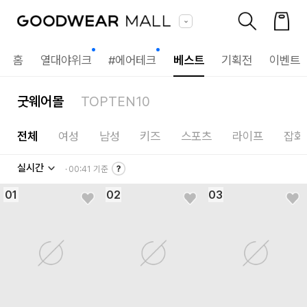
홈
열대야위크
#에어테크
베스트
기획전
이벤트
굿웨어몰
TOPTEN10
전체
여성
남성
키즈
스포츠
라이프
잡화
실시간
·
00:41
기준
01
02
03