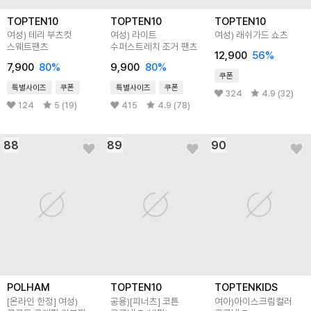
TOPTEN10
TOPTEN10
TOPTEN10
여성) 테리 부츠컷
여성) 라이트
여성) 래쉬가드 쇼츠
스웨트팬츠
수퍼스트레치 조거 팬츠
12,900
56
%
7,900
80
%
9,900
80
%
쿠폰
특별사이즈
쿠폰
특별사이즈
쿠폰
324
4.9 (32)
124
5 (19)
415
4.9 (78)
88
89
90
POLHAM
TOPTEN10
TOPTENKIDS
[온라인 한정] 여성)
공용)[피너츠] 코튼
여아)아이스크림컬러