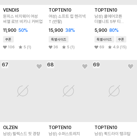
VENDIS
TOPTEN10
TOPTEN10
원피스 비치웨어 여성
여성) 소프트 립 헨리넥
남성) 쿨에어코튼
씨엘 로브 비키니 커버업
T (반팔)
더블니트 5부 티
(오버핏)
11,900
50
%
15,900
38
%
5,900
80
%
쿠폰
특별사이즈
특별사이즈
쿠폰
106
5 (1)
36
5 (1)
69
4.9 (15)
67
68
69
OLZEN
TOPTEN10
TOPTEN10
남성) 릴렉스드 핏 경량
남성) 수퍼스트레치
남성) 퀵드라이 탱크탑