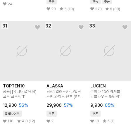
쿠폰
단독
쿠폰
24
29
5 (10)
273
5 (89)
31
32
33
TOPTEN10
ALASKA
LUCIEN
공용) [유니버설 뮤직]
남성) 알래스카 나일론
수피마 100 워셔블
코튼 크루넥 T
스판 와이드 팬츠 (SET-
티블라우스 5종 택1
UP)
12,900
56
%
29,900
57
%
9,900
65
%
특별사이즈
쿠폰
쿠폰
118
4.8 (12)
2
19
5 (1)