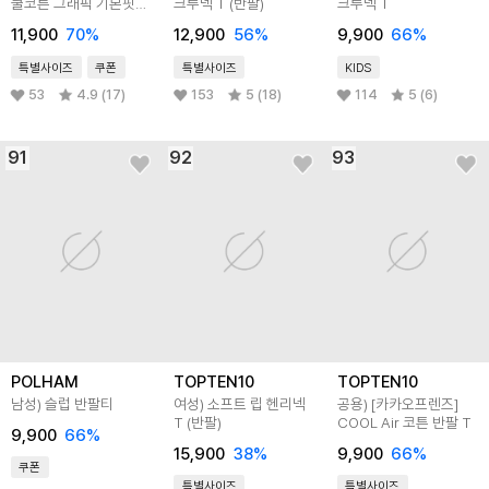
쿨코튼 그래픽 기본핏
크루넥 T (반팔)
크루넥 T
반팔티
11,900
70
%
12,900
56
%
9,900
66
%
특별사이즈
쿠폰
특별사이즈
KIDS
53
4.9 (17)
153
5 (18)
114
5 (6)
91
92
93
POLHAM
TOPTEN10
TOPTEN10
남성) 슬럽 반팔티
여성) 소프트 립 헨리넥
공용) [카카오프렌즈]
T (반팔)
COOL Air 코튼 반팔 T
9,900
66
%
15,900
38
%
9,900
66
%
쿠폰
특별사이즈
특별사이즈