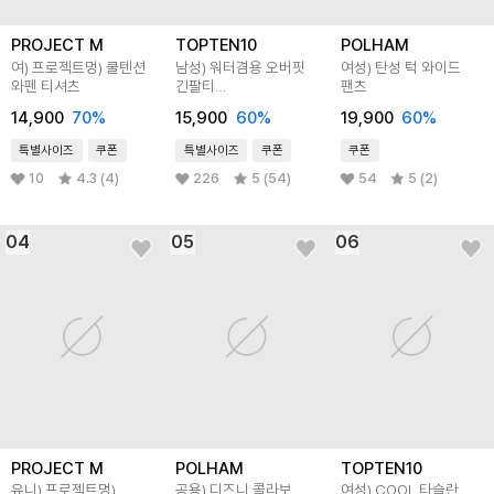
PROJECT M
TOPTEN10
POLHAM
여) 프로젝트멍) 쿨텐션
남성) 워터겸용 오버핏
여성) 탄성 턱 와이드
와펜 티셔츠
긴팔티
팬츠
(어바웃모먼트콜라보)
14,900
70
%
15,900
60
%
19,900
60
%
특별사이즈
쿠폰
특별사이즈
쿠폰
쿠폰
10
4.3 (4)
226
5 (54)
54
5 (2)
04
05
06
PROJECT M
POLHAM
TOPTEN10
유니) 프로젝트멍)
공용) 디즈니 콜라보
여성) COOL 타슬란