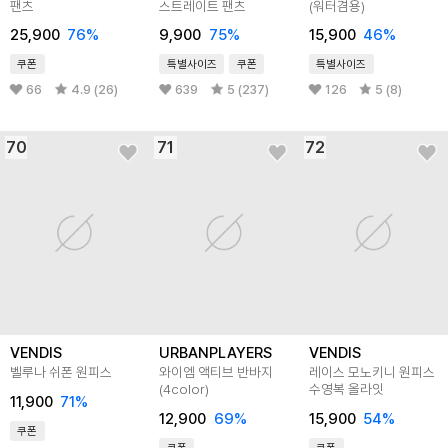
팬츠
스트레이트 팬츠
(워터겸용)
25,900
76
%
9,900
75
%
15,900
46
%
쿠폰
특별사이즈
쿠폰
특별사이즈
66
4.9 (26)
639
5 (237)
126
5 (8)
70
71
72
VENDIS
URBANPLAYERS
VENDIS
벨루나 쉬폰 원피스
와이엠 액티브 반바지
레이스 모노키니 원피스
(4color)
수영복 올라잇
11,900
71
%
12,900
69
%
15,900
54
%
쿠폰
쿠폰
쿠폰