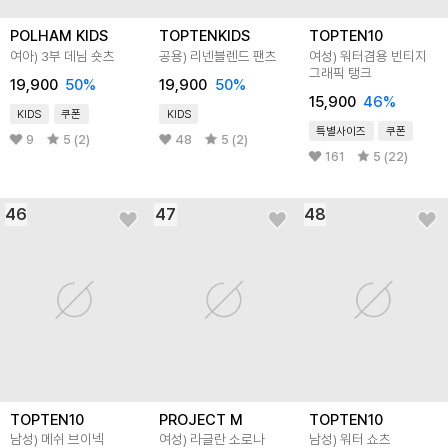
POLHAM KIDS
TOPTENKIDS
TOPTEN10
여아) 3부 데님 숏츠
공용) 리넨블렌드 팬츠
여성) 워터겸용 빈티지
그래픽 탱크
19,900
50
%
19,900
50
%
15,900
46
%
KIDS
쿠폰
KIDS
특별사이즈
쿠폰
9
5 (2)
48
5 (2)
161
5 (22)
46
47
48
TOPTEN10
PROJECT M
TOPTEN10
남성) 메쉬 브이넥
여성) 라글란 소로나
남성) 워터 쇼츠