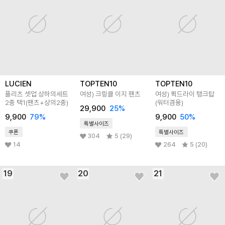
LUCIEN
TOPTEN10
TOPTEN10
플리츠 셋업 상하의세트
여성) 크링클 이지 팬츠
여성) 퀵드라이 탱크탑
2종 택1(팬츠+상의2종)
(워터겸용)
29,900
25
%
9,900
79
%
9,900
50
%
특별사이즈
쿠폰
특별사이즈
304
5 (29)
14
264
5 (20)
19
20
21