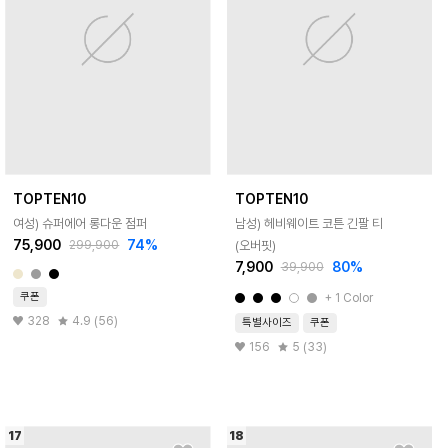
TOPTEN10
TOPTEN10
여성) 슈퍼에어 롱다운 점퍼
남성) 헤비웨이트 코튼 긴팔 티
75,900
74
%
(오버핏)
299,900
7,900
80
%
39,900
쿠폰
+
1
Color
328
4.9 (56)
특별사이즈
쿠폰
156
5 (33)
17
18