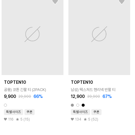
TOPTEN10
TOPTEN10
공용) 코튼 긴팔 티 (2PACK)
남성) 텍스쳐드 헨리넥 반팔 티
9,900
66
%
12,900
67
%
29,900
39,900
특별사이즈
쿠폰
특별사이즈
쿠폰
116
5 (15)
134
5 (52)