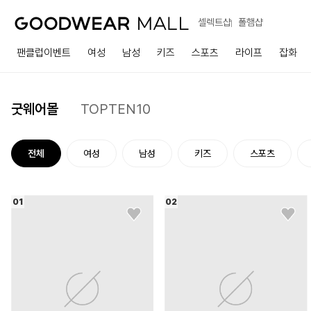
셀렉트샵
폴햄샵
팬클럽이벤트
여성
남성
키즈
스포츠
라이프
잡화
굿웨어몰
TOPTEN10
전체
여성
남성
키즈
스포츠
01
02