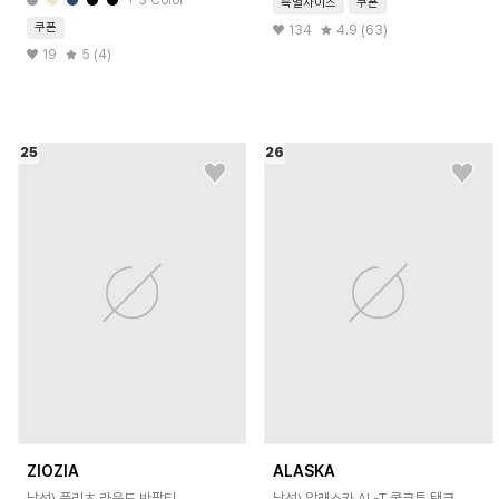
특별사이즈
쿠폰
쿠폰
134
4.9 (63)
19
5 (4)
25
26
ZIOZIA
ALASKA
남성) 플리츠 라운드 반팔티
남성) 알래스카 AL-T 쿨코튼 탱크