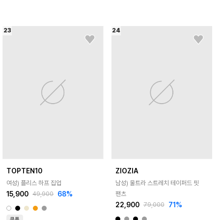
23
24
TOPTEN10
ZIOZIA
여성) 플리스 하프 집업
남성) 울트라 스트레치 테이퍼드 핏
15,900
68
%
팬츠
49,900
22,900
71
%
79,000
쿠폰