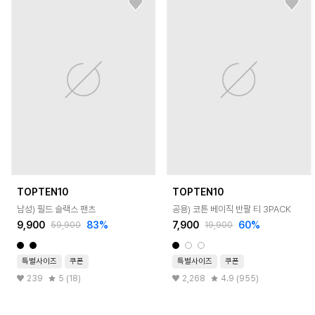
TOPTEN10
TOPTEN10
남성) 필드 슬랙스 팬츠
공용) 코튼 베이직 반팔 티 3PACK
9,900
83
%
7,900
60
%
59,900
19,900
특별사이즈
쿠폰
특별사이즈
쿠폰
239
5 (18)
2,268
4.9 (955)