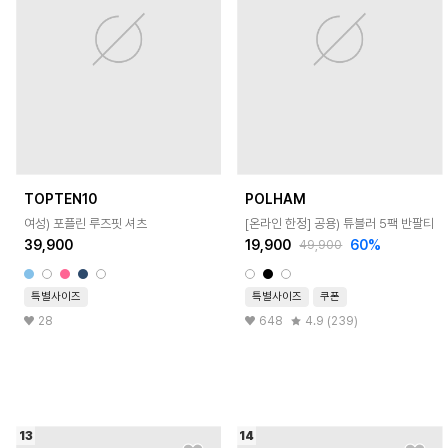
TOPTEN10
POLHAM
여성) 포플린 루즈핏 셔츠
[온라인 한정] 공용) 튜블러 5팩 반팔티
39,900
19,900
60
%
49,900
특별사이즈
특별사이즈
쿠폰
28
648
4.9 (239)
13
14