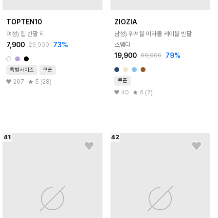
TOPTEN10
ZIOZIA
여성) 립 반팔 티
남성) 워셔블 미라쿨 케이블 반팔
7,900
73
%
스웨터
29,900
19,900
79
%
99,000
특별사이즈
쿠폰
쿠폰
207
5 (28)
40
5 (7)
41
42