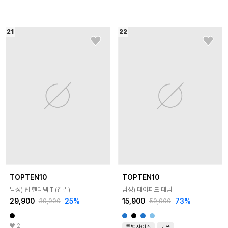
21
22
TOPTEN10
TOPTEN10
남성) 립 헨리넥 T (긴팔)
남성) 테이퍼드 데님
29,900
25
%
15,900
73
%
39,900
59,900
2
특별사이즈
쿠폰