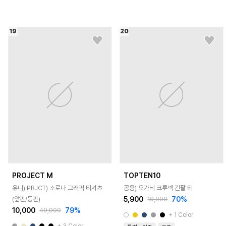
19
20
PROJECT M
TOPTEN10
유니) PRJCT) 소로나 그래픽 티셔츠
공용) 오가닉 크루넥 긴팔 티
5,900
70
%
(앞판/등판)
19,900
10,000
79
%
49,900
+
1
Color
+
3
Color