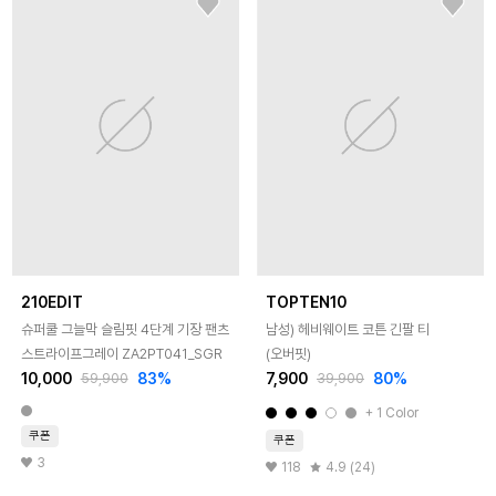
210EDIT
TOPTEN10
슈퍼쿨 그늘막 슬림핏 4단계 기장 팬츠
남성) 헤비웨이트 코튼 긴팔 티
스트라이프그레이 ZA2PT041_SGR
(오버핏)
10,000
83
%
7,900
80
%
59,900
39,900
+
1
Color
쿠폰
쿠폰
3
118
4.9 (24)