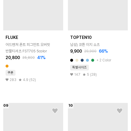
FLUKE
TOPTEN10
어드벤쳐 폰트 피그먼트 오버핏
남성) 코튼 이지 쇼츠
9,900
66
%
반팔티셔츠 FST705 5color
29,900
20,800
41
%
35,800
+
2
Color
특별사이즈
쿠폰
147
5 (28)
283
4.9 (52)
09
10