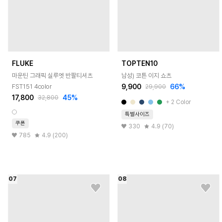
FLUKE
TOPTEN10
마운틴 그래픽 실루엣 반팔티셔츠
남성) 코튼 이지 쇼츠
9,900
66
%
FST151 4color
29,900
17,800
45
%
32,800
+
2
Color
특별사이즈
쿠폰
330
4.9 (70)
785
4.9 (200)
07
08