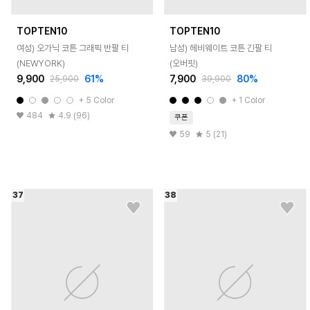
TOPTEN10
TOPTEN10
여성) 오가닉 코튼 그래픽 반팔 티
남성) 헤비웨이트 코튼 긴팔 티
(NEWYORK)
(오버핏)
9,900
61
%
7,900
80
%
25,900
39,900
+
5
Color
+
1
Color
484
4.9 (96)
쿠폰
59
5 (21)
37
38