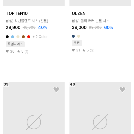
TOPTEN10
OLZEN
남성) 리넨블렌드 셔츠 (긴팔)
남성) 폴리 써커 반팔 셔츠
29,900
40
%
39,000
60
%
49,900
98,000
+
2
Color
쿠폰
특별사이즈
31
5 (3)
36
5 (1)
39
40