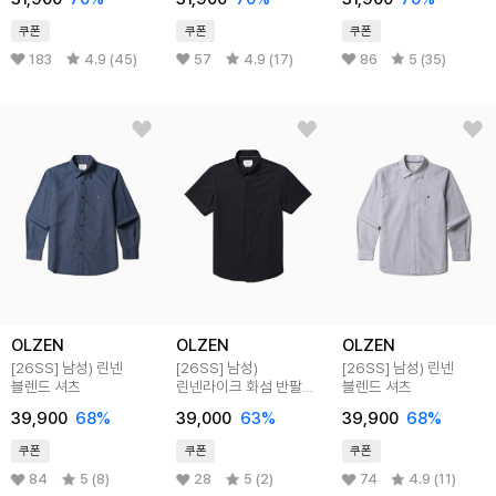
쿠폰
쿠폰
쿠폰
183
4.9 (45)
57
4.9 (17)
86
5 (35)
OLZEN
OLZEN
OLZEN
[26SS]
남성) 린넨
[26SS]
남성)
[26SS]
남성) 린넨
블렌드 셔츠
린넨라이크 화섬 반팔
블렌드 셔츠
셔츠
39,900
68
%
39,000
63
%
39,900
68
%
쿠폰
쿠폰
쿠폰
84
5 (8)
28
5 (2)
74
4.9 (11)