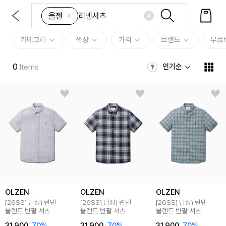
올젠
카테고리
색상
가격
브랜드
무료
0
인기순
Items
OLZEN
OLZEN
OLZEN
[26SS]
남성) 린넨
[26SS]
남성) 린넨
[26SS]
남성) 린넨
블렌드 반팔 셔츠
블렌드 반팔 셔츠
블렌드 반팔 셔츠
31,900
70
%
31,900
70
%
31,900
70
%