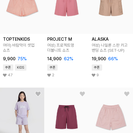
TOPTENKIDS
PROJECT M
ALASKA
여아) 바람막이 셋업
여성) 프로젝트멍
여성) 나일론 스판 카고
쇼츠
더블니트 쇼츠
밴딩 쇼츠 (SET-UP)
9,900
75
%
14,900
62
%
19,900
66
%
쿠폰
KIDS
쿠폰
쿠폰
47
2
9