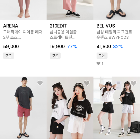
ARENA
210EDIT
BELIVUS
그래픽데이 여아동 레저
남녀공용 이일곰
남성 데일리 피그먼트
2부 쇼츠
스트레이트핏
숏팬츠 BWYP003
A6BG1GE24PNK
스웨트팬츠 핑크
59,000
19,900
77
%
41,800
32
%
쿠폰
쿠폰
쿠폰
1