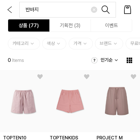
상품 (
77
)
기획전 (3)
이벤트
카테고리
색상
가격
브랜드
무료
0
인기순
Items
TOPTEN10
TOPTENKIDS
PROJECT M