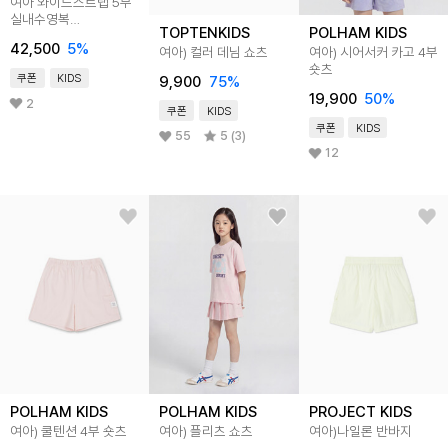
여아 와이드스트랩 5부
실내수영복
TOPTENKIDS
POLHAM KIDS
CHRISTMAS LILAC
42,500
5
%
여아) 컬러 데님 쇼츠
여아) 시어서커 카고 4부
G2i5353
숏츠
쿠폰
KIDS
9,900
75
%
19,900
50
%
2
쿠폰
KIDS
쿠폰
KIDS
55
5 (3)
12
POLHAM KIDS
POLHAM KIDS
PROJECT KIDS
여아) 쿨텐션 4부 숏츠
여아) 플리츠 쇼츠
여아)나일론 반바지