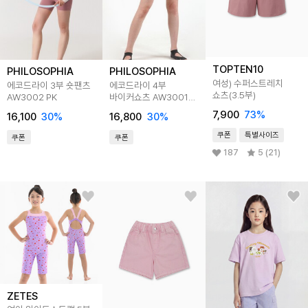
TOPTEN10
PHILOSOPHIA
PHILOSOPHIA
여성) 수퍼스트레치
에코드라이 3부 숏팬츠
에코드라이 4부
쇼츠(3.5부)
AW3002 PK
바이커쇼츠 AW3001
PK
7,900
73
%
16,100
30
%
16,800
30
%
쿠폰
특별사이즈
쿠폰
쿠폰
187
5 (21)
ZETES