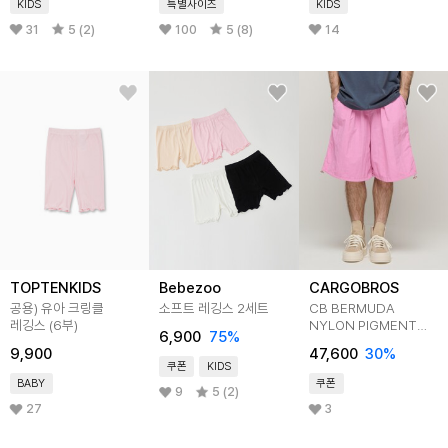
KIDS
특별사이즈
KIDS
31
5 (2)
100
5 (8)
14
TOPTENKIDS
Bebezoo
CARGOBROS
공용) 유아 크링클
소프트 레깅스 2세트
CB BERMUDA
레깅스 (6부)
NYLON PIGMENT
6,900
75
%
WASHING PANTS
9,900
47,600
30
%
(PINK)
쿠폰
KIDS
BABY
쿠폰
9
5 (2)
27
3