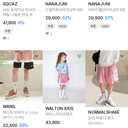
SQUAZ
NANAJUNI
NANAJUNI
남성 트레이닝 반바지
드림하트반바지상하세트
러브라벨반바지상하세트
메탈 나일론 밴딩 숏
29,900
57
%
29,900
57
%
팬츠 SWYP004
41,800
6
%
쿠폰
KIDS
쿠폰
KIDS
쿠폰
2
1
WANIL
WALTON KIDS
NORMALSHAKE
레드포 반바지 4 Color
레이스라인숏팬츠
[WTC_1019]
린넨 버뮤다 팬츠
43,800
(3color)
22,400
30
%