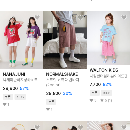
WALTON KIDS
NANAJUNI
NORMALSHAKE
시원한더블리본와이드팬
빅체리반바지상하세트
스트릿 버뮤다 반바지
7,700
82
%
(2color)
29,900
57
%
29,800
30
%
쿠폰
KIDS
쿠폰
KIDS
5
5 (1)
쿠폰
1
1