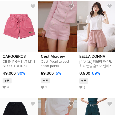
CARGOBROS
Cest Moidew
BELLA DONNA
CB IN PIGMENT LINE
Cest_Pearl tweed
[2PACK] 러블리 파스텔
SHORTS (PINK)
short pants
허리 밴딩 홈웨어 반바지
49,000
30
%
89,300
5
%
6,900
69
%
쿠폰
쿠폰
쿠폰
4
3
9