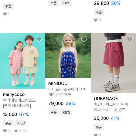
29,800
30
%
쿠폰
KIDS
쿠폰
쿠폰
1
2
MINIDOU
미니도우 스윗베리 썸머
mellycoco
레이스 상하복
URBANAGE
멜리테잎바스락쇼츠
79,000
38
%
버뮤다 피그먼트 원턱
[팬츠MLCK578]
카고 스웨트 숏 팬츠
쿠폰
KIDS
13,000
67
%
핑크
35,200
41
%
쿠폰
KIDS
쿠폰
2
5 (1)
2