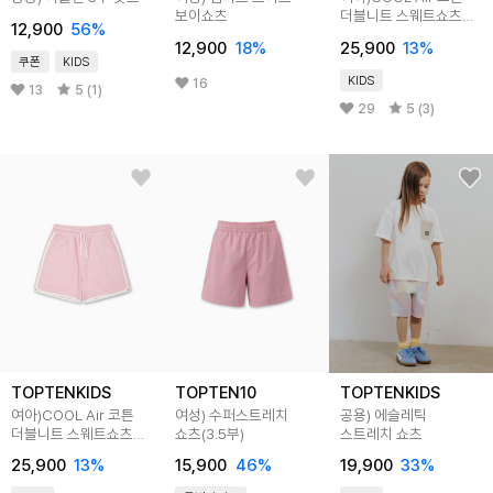
보이쇼츠
더블니트 스웨트쇼츠
12,900
56
%
(셋업가능 링거)
12,900
18
%
25,900
13
%
쿠폰
KIDS
KIDS
16
13
5 (1)
29
5 (3)
TOPTENKIDS
TOPTEN10
TOPTENKIDS
여아)COOL Air 코튼
여성) 수퍼스트레치
공용) 에슬레틱
더블니트 스웨트쇼츠
쇼츠(3.5부)
스트레치 쇼츠
(셋업가능 링거)
25,900
13
%
15,900
46
%
19,900
33
%