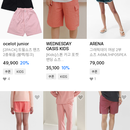
ocelot junior
WEDNESDAY
ARENA
OASIS KIDS
[2PACK] 트윌쇼츠 팬츠
그래픽데이 여성 2부
2종묶음 (블랙/핑크)
[Kids]스톤 카고 포켓
쇼츠 A6ML1HP05PEA
밴딩 쇼츠
49,900
20
%
79,000
_CORAL(WB6PT29)
35,100
10
%
쿠폰
KIDS
쿠폰
쿠폰
KIDS
4
1