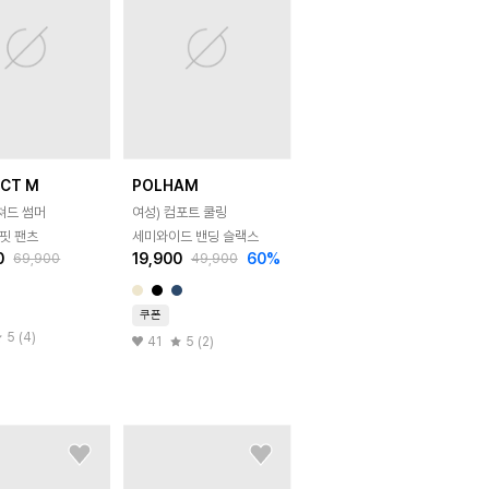
ECT M
POLHAM
쳐드 썸머
여성) 컴포트 쿨링
핏 팬츠
세미와이드 밴딩 슬랙스
0
19,900
60
%
69,900
49,900
쿠폰
5 (4)
41
5 (2)