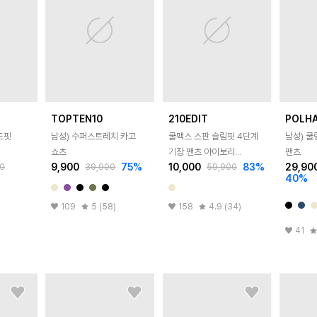
TOPTEN10
210EDIT
POLH
드핏
남성) 수퍼스트레치 카고
쿨맥스 스판 슬림핏 4단계
남성) 
쇼츠
기장 팬츠 아이보리
팬츠
9,900
75
%
10,000
83
%
29,90
0
39,900
59,900
ZA2PT031_IV
40
%
109
5 (58)
158
4.9 (34)
41