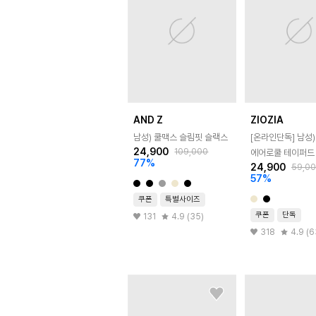
AND Z
ZIOZIA
남성) 쿨맥스 슬림핏 슬랙스
[온라인단독]
남성)
24,900
109,000
에어로쿨 테이퍼드
77
%
24,900
59,0
57
%
쿠폰
특별사이즈
쿠폰
단독
131
4.9 (35)
318
4.9 (6