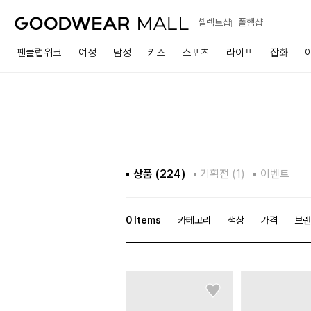
셀렉트샵
폴햄샵
팬클럽위크
여성
남성
키즈
스포츠
라이프
잡화
상품 (
224
)
기획전 (1)
이벤트
0
Items
카테고리
색상
가격
브