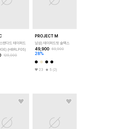
C
PROJECT M
R 스탠다드 테이퍼드
남성) 테이퍼드핏 슬랙스
49,900
69,900
IGE) (HBRLP05)
28
%
0
129,000
23
5 (2)