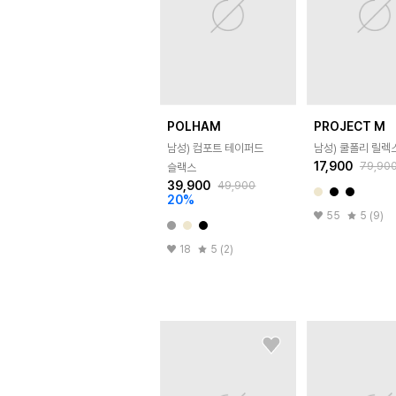
POLHAM
PROJECT M
남성) 컴포트 테이퍼드
남성) 쿨폴리 릴렉
17,900
79,90
슬랙스
39,900
49,900
20
%
55
5 (9)
18
5 (2)