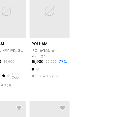
AM
POLHAM
쿨링 세미와이드 밴딩
여성) 폴리스판 원턱
와이드팬츠
0
15,900
77
%
49,900
69,900
+
1
100
4.9 (13)
Color
4.9 (8)