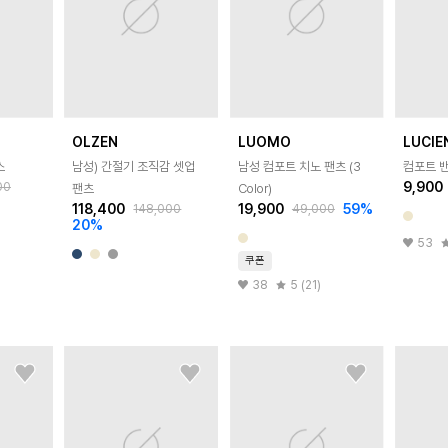
OLZEN
LUOMO
LUCIE
스
남성) 간절기 조직감 셋업
남성 컴포트 치노 팬츠 (3
컴포트 밴
9,900
00
팬츠
Color)
118,400
19,900
59
%
148,000
49,000
20
%
53
쿠폰
38
5 (21)