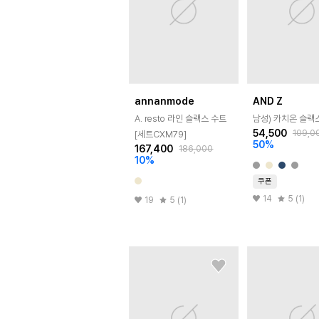
annanmode
AND Z
A. resto 라인 슬랙스 수트
남성) 카치온 슬랙
54,500
109,0
[세트CXM79]
50
%
167,400
186,000
10
%
쿠폰
14
5 (1)
19
5 (1)