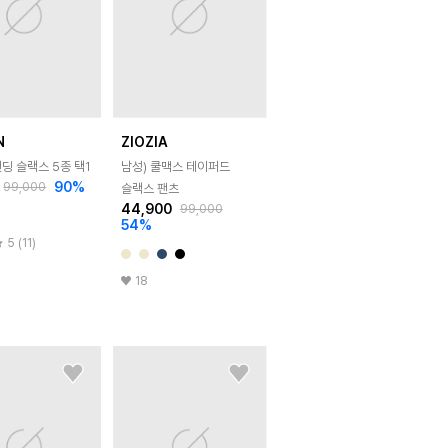
N
ZIOZIA
딩 슬랙스 5종 택1
남성) 쿨맥스 테이퍼드
90
%
99,000
슬랙스 팬츠
44,900
99,000
54
%
5 (11)
18