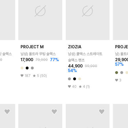
PROJECT M
ZIOZIA
PROJ
핏 슬랙스
남성) 울트라 무빙 슬랙스
남성) 쿨맥스 스트레이트
남) 울트
17,900
77
%
29,90
00
79,900
슬랙스 팬츠
57
%
44,900
99,000
54
%
187
5 (50)
3
40
4 (1)