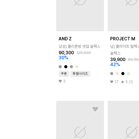
AND Z
PROJECT M
남성) 폴리혼방 셋업 슬랙스
남) 쿨라이트 릴렉
90,300
129,000
슬랙스
30
%
39,900
69,90
42
%
쿠폰
특별사이즈
3
17
5 (1)