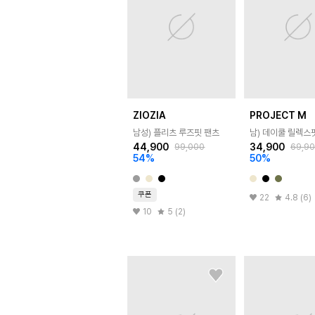
ZIOZIA
PROJECT M
남성) 플리츠 루즈핏 팬츠
남) 데이쿨 릴렉스
44,900
34,900
99,000
69,9
54
%
50
%
쿠폰
22
4.8 (6)
10
5 (2)