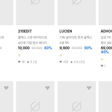
210EDIT
LUCIEN
ADHO
스핏
쿨맥스 스판 테이퍼드핏
기획 슬라이트 후크 슬랙스
남성 T
4단계 기장 팬츠 베이지
6종 택1
팬츠 (BE
10,000
83
%
9,900
90
%
69,00
0
59,900
99,000
ZA2PT032_BE
46
%
18
5 (3)
158
4.9 (32)
1