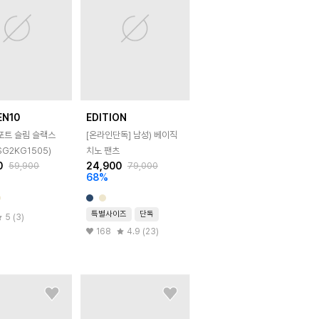
EN10
EDITION
포트 슬림 슬랙스
[온라인단독]
남성) 베이직
SG2KG1505)
치노 팬츠
0
24,900
59,900
79,000
68
%
특별사이즈
단독
5 (3)
168
4.9 (23)