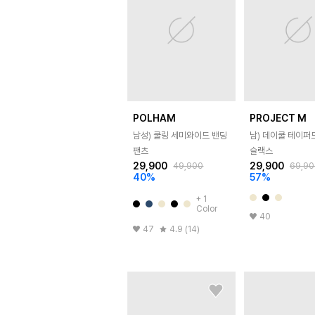
POLHAM
PROJECT M
남성) 쿨링 세미와이드 밴딩
남) 데이쿨 테이퍼
팬츠
슬랙스
29,900
29,900
49,900
69,90
40
%
57
%
+
1
Color
40
47
4.9 (14)