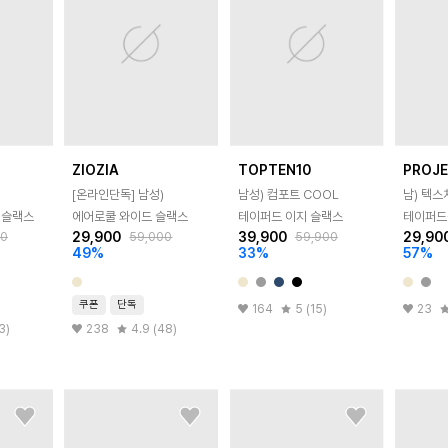
ZIOZIA
TOPTEN10
PROJ
[온라인단독]
남성)
남성) 컴포트 COOL
남) 텍스
 슬랙스
에어로쿨 와이드 슬랙스
테이퍼드 이지 슬랙스
테이퍼드
29,900
39,900
29,90
00
59,000
59,900
49
%
33
%
57
%
쿠폰
단독
164
5 (15)
23
3)
238
4.9 (48)