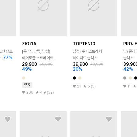
ZIOZIA
TOPTEN10
PROJ
스핏 팬츠
[온라인단독]
남성)
남성) 수퍼스트레치
남) 쿨
77
%
0
에어로쿨 스트레이트
테이퍼드 슬랙스
슬랙스
29,900
39,900
39,90
59,000
49,900
슬랙스
49
%
20
%
42
%
단독
21
5 (5)
11
206
4.9 (32)