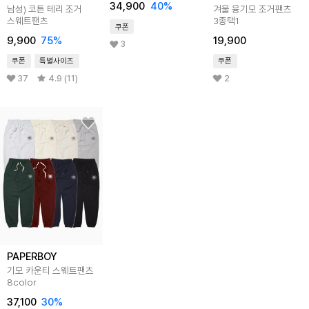
34,900
40
%
남성) 코튼 테리 조거
겨울 융기모 조거팬츠
스웨트팬츠
3종택1
쿠폰
9,900
75
%
19,900
3
쿠폰
특별사이즈
쿠폰
37
4.9 (11)
2
PAPERBOY
기모 카운티 스웨트팬츠
8color
37,100
30
%