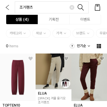
상품 (
4
)
기획전
이벤트
카테고리
색상
가격
브랜드
무료
0
인기순
Items
ELUA
[3PACK] 겨울 융기모
조거팬츠
TOPTEN10
ELUA