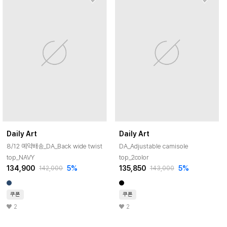
Daily Art
Daily Art
8/12 예약배송_DA_Back wide twist
DA_Adjustable camisole
top_NAVY
top_2color
134,900
5
%
135,850
5
%
142,000
143,000
쿠폰
쿠폰
2
2