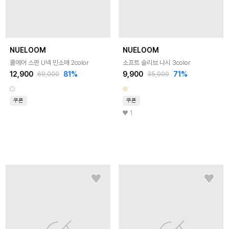
NUELOOM
NUELOOM
쿨에어 스판 U넥 민소매 2color
소프트 슬리브 나시 3color
12,900
81
%
9,900
71
%
69,000
35,000
쿠폰
쿠폰
1