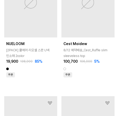
NUELOOM
Cest Moidew
[2PACK] 쿨에어 리오셀 스판 U넥
8/12 예약배송_Cest_Ruffle slim
민소매 2color
sleeveless top
19,900
85
%
100,700
5
%
138,000
106,000
쿠폰
쿠폰