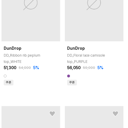
DunDrop
DunDrop
DD_Ribbon rib peplum
DD_Floral lace camisole
top_WHITE
top_PURPLE
51,300
5
%
56,050
5
%
54,000
59,000
쿠폰
쿠폰