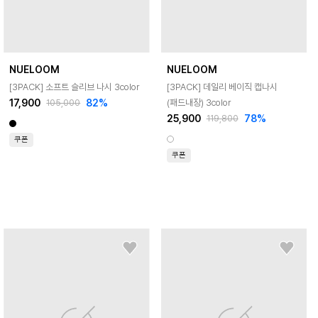
NUELOOM
NUELOOM
[3PACK] 소프트 슬리브 나시 3color
[3PACK] 데일리 베이직 캡나시
17,900
82
%
(패드내장) 3color
105,000
25,900
78
%
119,800
쿠폰
쿠폰