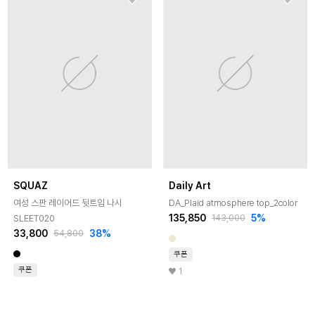
SQUAZ
Daily Art
여성 스판 레이어드 뒷트임 나시
DA_Plaid atmosphere top_2color
135,850
5
%
SLEET020
143,000
33,800
38
%
54,800
쿠폰
쿠폰
1