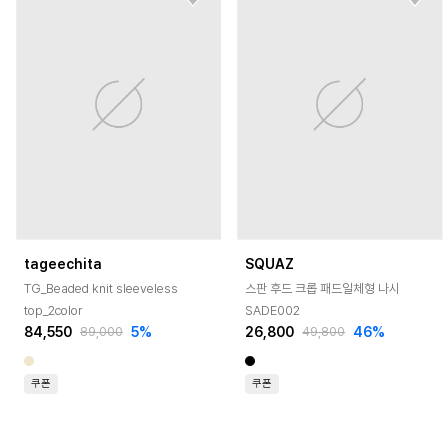
tageechita
SQUAZ
TG_Beaded knit sleeveless
스판 후드 크롭 패드일체형 나시
top_2color
SADE002
84,550
5
%
26,800
46
%
89,000
49,800
쿠폰
쿠폰