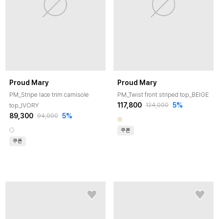
Proud Mary
Proud Mary
PM_Stripe lace trim camisole
PM_Twist front striped top_BEIGE
117,800
5
%
top_IVORY
124,000
89,300
5
%
94,000
쿠폰
쿠폰