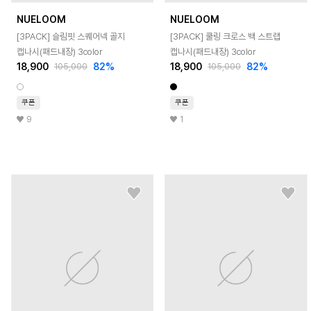
NUELOOM
NUELOOM
[3PACK] 슬림핏 스퀘어넥 골지
[3PACK] 쿨링 크로스 백 스트랩
캡나시(패드내장) 3color
캡나시(패드내장) 3color
18,900
82
%
18,900
82
%
105,000
105,000
쿠폰
쿠폰
9
1