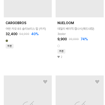
CARGOBROS
NUELOOM
어반 카모 85 슬리브리스 탑 (카키)
데일리 베이직 캡나시(패드내장)
32,400
40
%
3color
54,000
9,900
74
%
39,000
쿠폰
쿠폰
2