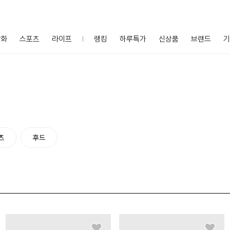
잡화
스포츠
라이프
랭킹
하루특가
신상품
브랜드
기
츠
후드