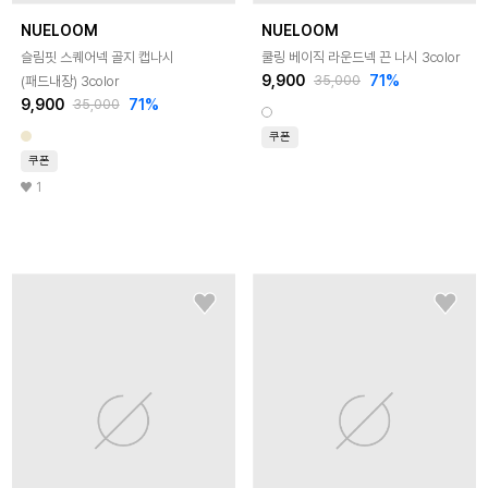
NUELOOM
NUELOOM
슬림핏 스퀘어넥 골지 캡나시
쿨링 베이직 라운드넥 끈 나시 3color
9,900
71
%
(패드내장) 3color
35,000
9,900
71
%
35,000
쿠폰
쿠폰
1