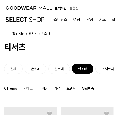
셀렉트샵
폴햄샵
라스트찬스
여성
남성
키즈
홈
여성
티셔츠
민소매
티셔츠
전체
반소매
긴소매
민소매
스웨트셔
0
Items
카테고리
색상
가격
브랜드
무료배송