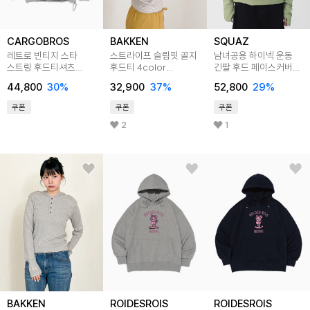
CARGOBROS
BAKKEN
SQUAZ
레트로 빈티지 스타
스트라이프 슬림핏 골지
남녀공용 하이넥 운동
스트링 후드티셔츠
후드티 4color
긴팔 후드 페이스커버
(그레이)
BK4303
런닝복 SOP085
44,800
30
%
32,900
37
%
52,800
29
%
쿠폰
쿠폰
쿠폰
2
1
BAKKEN
ROIDESROIS
ROIDESROIS