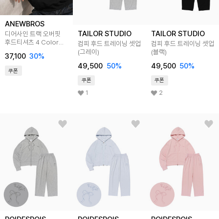
ANEWBROS
TAILOR STUDIO
TAILOR STUDIO
디어사인 트랙 오버핏
후드티셔츠 4 Color
컴피 후드 트레이닝 셋업
컴피 후드 트레이닝 셋업
[ANBI_8003]
(그레이)
(블랙)
37,100
30
%
49,500
50
%
49,500
50
%
쿠폰
쿠폰
쿠폰
1
2