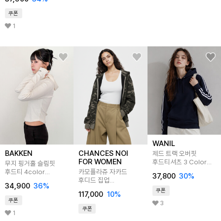
쿠폰
1
WANIL
BAKKEN
CHANCES NOI
제드 트랙 오버핏
FOR WOMEN
후드티셔츠 3 Color
무지 핑거홀 슬림핏
WALI_6001
후드티 4color
카모플라쥬 자카드
37,800
30
%
BK4301
후디드 집업
34,900
36
%
(밀리터리)/W261TP11
쿠폰
117,000
10
%
쿠폰
3
쿠폰
1