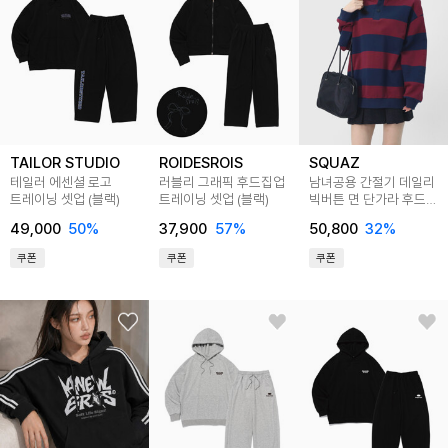
TAILOR STUDIO
ROIDESROIS
SQUAZ
테일러 에센셜 로고
러블리 그래픽 후드집업
남녀공용 간절기 데일리
트레이닝 셋업 (블랙)
트레이닝 셋업 (블랙)
빅버튼 면 단가라 후드
긴팔티셔츠 SRAT150
49,000
50
%
37,900
57
%
50,800
32
%
쿠폰
쿠폰
쿠폰