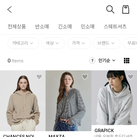
전체상품
반소매
긴소매
민소매
스웨트셔츠
카테고리
색상
가격
브랜드
무료
0
인기순
Items
GRAPICK
CHANCES NOI
MAXZA
네토 오버핏 후드티셔츠