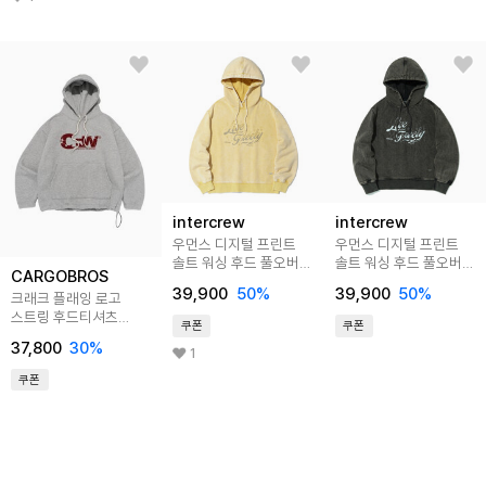
intercrew
intercrew
우먼스 디지털 프린트
우먼스 디지털 프린트
솔트 워싱 후드 풀오버
솔트 워싱 후드 풀오버
CARGOBROS
옐로우 ITA1TH51AYE
차콜 ITA1TH51ACC
39,900
50
%
39,900
50
%
크래크 플래잉 로고
스트링 후드티셔츠
쿠폰
쿠폰
(그레이)
37,800
30
%
1
쿠폰