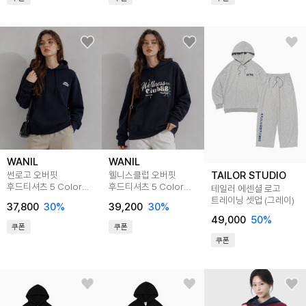
WANIL
WANIL
TAILOR STUDIO
썬로고 오버핏
웰니스클럽 오버핏
후드티셔츠 5 Color
후드티셔츠 5 Color
테일러 에센셜 로고
WALI_4002
WALI_4003
트레이닝 셋업 (그레이)
37,800
30
%
39,200
30
%
49,000
50
%
쿠폰
쿠폰
쿠폰