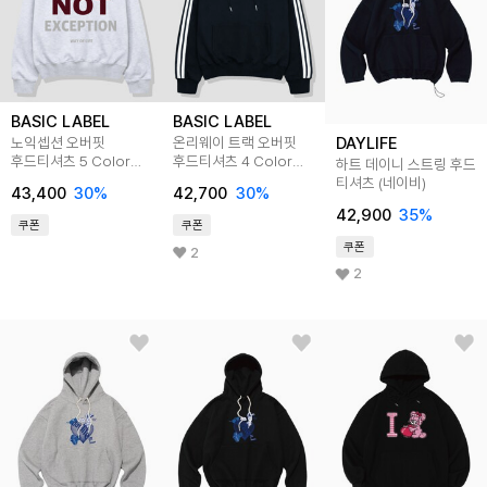
BASIC LABEL
BASIC LABEL
DAYLIFE
노익셉션 오버핏
온리웨이 트랙 오버핏
후드티셔츠 5 Color
후드티셔츠 4 Color
하트 데이니 스트링 후드
[BLBI_2002]
[BLBI_6502]
티셔츠 (네이비)
43,400
30
%
42,700
30
%
42,900
35
%
쿠폰
쿠폰
쿠폰
2
2