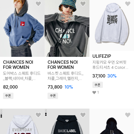
ULIFEZIP
CHANCES NOI
CHANCES NOI
지핑카모 우먼 오버핏
FOR WOMEN
FOR WOMEN
후드티셔츠 4 Color
ULZI_0029
도어박스 스웨트 후디드
바스켓 스웨트 후디드_
37,100
30
%
_블랙,네이비,차콜,
차콜,그레이,멜란지,
멜란지,
네이비/BAMXHDW
쿠폰
82,000
73,800
10
%
블루/BXMXHDW
1
쿠폰
쿠폰