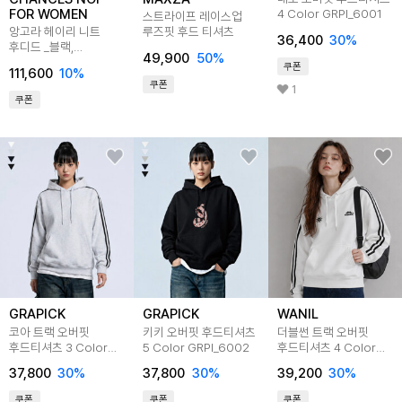
FOR WOMEN
4 Color GRPI_6001
스트라이프 레이스업
앙고라 헤이리 니트
루즈핏 후드 티셔츠
36,400
30
%
후디드 _블랙,
49,900
50
%
크림/W254TP04
쿠폰
111,600
10
%
쿠폰
1
쿠폰
GRAPICK
GRAPICK
WANIL
코아 트랙 오버핏
키키 오버핏 후드티셔츠
더블썬 트랙 오버핏
후드티셔츠 3 Color
5 Color GRPI_6002
후드티셔츠 4 Color
GRPI_7001
WALI_6002
37,800
30
%
37,800
30
%
39,200
30
%
쿠폰
쿠폰
쿠폰