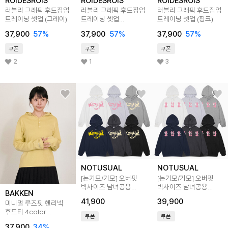
ROIDESROIS
ROIDESROIS
ROIDESROIS
러블리 그래픽 후드집업
러블리 그래픽 후드집업
러블리 그래픽 후드집업
트레이닝 셋업 (그레이)
트레이닝 셋업
트레이닝 셋업 (핑크)
(스카이블루)
37,900
57
%
37,900
57
%
37,900
57
%
쿠폰
쿠폰
쿠폰
2
1
3
NOTUSUAL
NOTUSUAL
[논기모/기모] 오버핏
[논기모/기모] 오버핏
빅사이즈 남녀공용
빅사이즈 남녀공용
BAKKEN
믹스J폰트 후드티
트리플u 후드티 6color
41,900
39,900
미니멀 루즈핏 헨리넥
6color
후드티 4color
쿠폰
쿠폰
BK4316
37,900
34
%