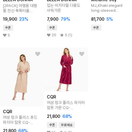
입는 비치타월 다용도
MJ_Khaki elegant
[2PACK] 여행용 대형
샤워가운
long-sleeved
롱 전신 목욕타올
nightdress
샤워가운
7,900
79
%
81,700
5
%
19,900
23
%
쿠폰
쿠폰
쿠폰
20
5 (1)
5
CQR
여성 밍크 플리스 파자마
잠옷 가운 CQ-
CQR
WPR510
21,800
68
%
여성 밍크 플리스 후드
파자마 잠옷 CQ-
쿠폰
무료배송
WPR520
21,800
68
%