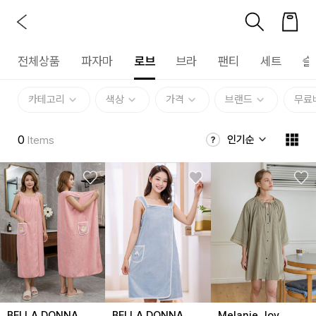
전체상품
파자마
로브
브라
팬티
세트
슬
카테고리
색상
가격
브랜드
무료
0
인기순
Items
BELLA DONNA
Melanie Joy
BELLA DONNA