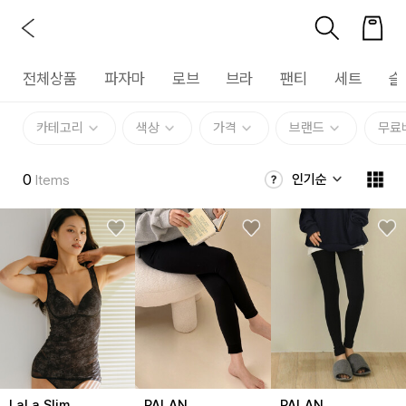
전체상품
파자마
로브
브라
팬티
세트
슬
카테고리
색상
가격
브랜드
무료
0
인기순
Items
LaLa Slim
PALAN
PALAN