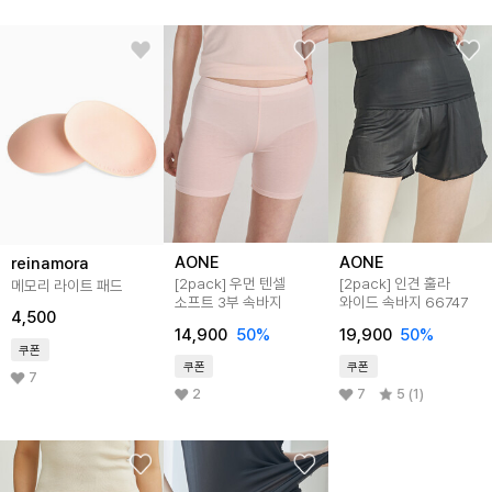
AONE
AONE
reinamora
[2pack] 우먼 텐셀
[2pack] 인견 훌라
메모리 라이트 패드
소프트 3부 속바지
와이드 속바지 66747
4,500
14,900
50
%
19,900
50
%
쿠폰
쿠폰
쿠폰
7
2
7
5 (1)