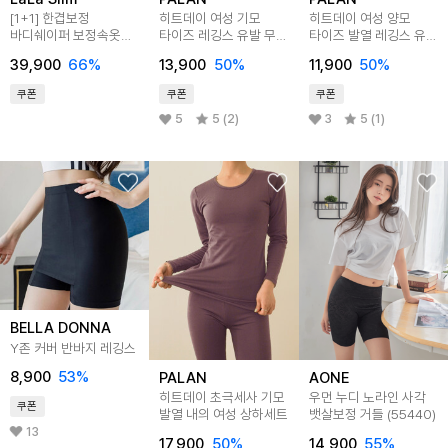
[1+1] 한겹보정
히트데이 여성 기모
히트데이 여성 양모
바디쉐이퍼 보정속옷
타이즈 레깅스 유발 무발
타이즈 발열 레깅스 유발
2종
2p
무발
39,900
66
%
13,900
50
%
11,900
50
%
쿠폰
쿠폰
쿠폰
5
5 (2)
3
5 (1)
BELLA DONNA
Y존 커버 반바지 레깅스
8,900
53
%
PALAN
AONE
히트데이 초극세사 기모
우먼 누디 노라인 사각
쿠폰
발열 내의 여성 상하세트
뱃살보정 거들 (55440)
13
17,900
50
%
14,900
55
%