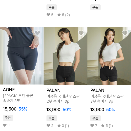
쿠폰
쿠폰
5
5 (2)
AONE
PALAN
PALAN
[2PACK] 우먼 쿨론
여성용 국내산 면스판
여성용 국내산 면스판
속바지 3부
2부 속바지 3p
3부 속바지 3p
15,500
55
%
13,900
50
%
13,900
50
%
쿠폰
쿠폰
쿠폰
3
2
3 (1)
7
5 (1)