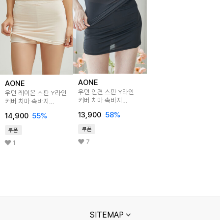
AONE
AONE
우먼 인견 스판 Y라인
우먼 레이온 스판 Y라인
커버 치마 속바지
커버 치마 속바지
(66749)
(66752)
13,900
58
%
14,900
55
%
쿠폰
쿠폰
7
1
SITEMAP