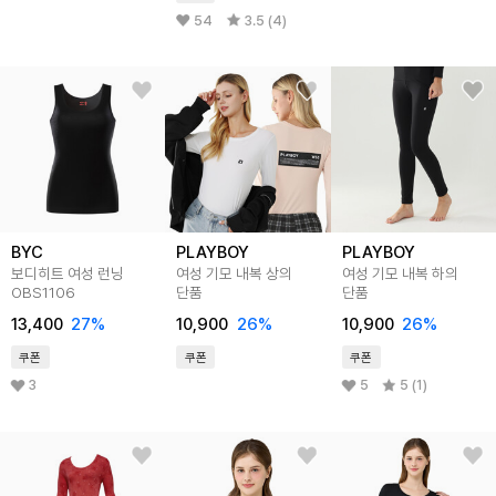
54
3.5 (4)
BYC
PLAYBOY
PLAYBOY
보디히트 여성 런닝
여성 기모 내복 상의
여성 기모 내복 하의
OBS1106
단품
단품
13,400
27
%
10,900
26
%
10,900
26
%
쿠폰
쿠폰
쿠폰
3
5
5 (1)