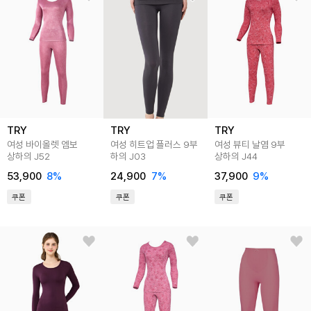
TRY
TRY
TRY
여성 바이올렛 엠보
여성 히트업 플러스 9부
여성 뷰티 날염 9부
상하의 J52
하의 J03
상하의 J44
53,900
8
%
24,900
7
%
37,900
9
%
쿠폰
쿠폰
쿠폰