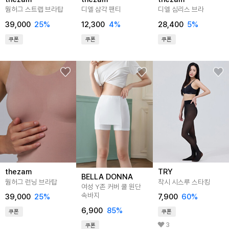
웜허그 스트랩 브라탑
디엘 삼각 팬티
디엘 심리스 브라
39,000
25
%
12,300
4
%
28,400
5
%
쿠폰
쿠폰
쿠폰
thezam
TRY
BELLA DONNA
웜허그 런닝 브라탑
착시 시스루 스타킹
여성 Y존 커버 쿨 원단
속바지
39,000
25
%
7,900
60
%
6,900
85
%
쿠폰
쿠폰
3
쿠폰