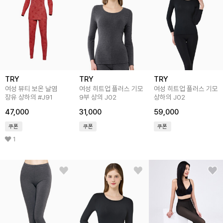
TRY
TRY
TRY
여성 뷰티 보온 날염
여성 히트업 플러스 기모
여성 히트업 플러스 기모
장유 상하의 #J91
9부 상의 J02
상하의 J02
47,000
31,000
59,000
쿠폰
쿠폰
쿠폰
1