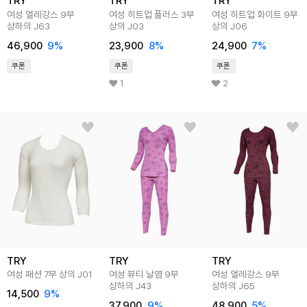
TRY
TRY
TRY
여성 엘레강스 9부
여성 히트업 플러스 3부
여성 히트업 화이트 9부
상하의 J63
상의 J03
상의 J06
46,900
9
%
23,900
8
%
24,900
7
%
쿠폰
쿠폰
쿠폰
1
2
TRY
TRY
TRY
여성 패션 7부 상의 J01
여성 뷰티 날염 9부
여성 엘레강스 9부
상하의 J43
상하의 J65
14,500
9
%
37,900
9
%
48,900
5
%