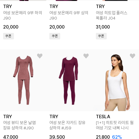
TRY
TRY
TRY
여성 보온메리 9부 하의
여성 보온메리 9부 상의
여성 히트업 플러스
J90
J90
목폴라 J04
20,000
20,000
31,000
쿠폰
쿠폰
쿠폰
TRY
TRY
TESLA
여성 뷰티 보온 날염
여성 보온 쟈카드 장유
[1+1] 히트핏 라이트 웜
장유 상하의 #J90
상하의 #J59
여성 기모 내복 나시
47,000
39,500
21,800
62
%