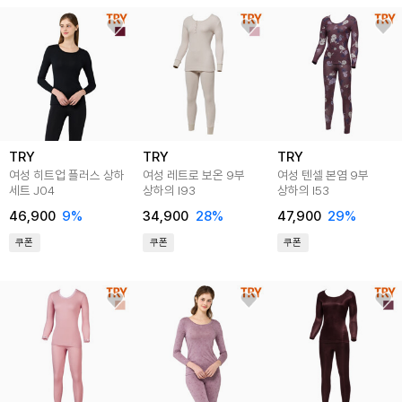
TRY
TRY
TRY
여성 히트업 플러스 상하
여성 레트로 보온 9부
여성 텐셀 본염 9부
세트 J04
상하의 I93
상하의 I53
46,900
9
%
34,900
28
%
47,900
29
%
쿠폰
쿠폰
쿠폰