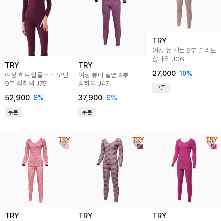
TRY
여성 뉴 센트 9부 솔리드
상하의 J06
TRY
TRY
27,000
10
%
여성 히트업 플러스 모던
여성 뷰티 날염 9부
9부 상하의 J75
상하의 J47
쿠폰
52,900
8
%
37,900
9
%
쿠폰
쿠폰
TRY
TRY
TRY