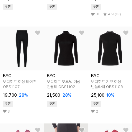
쿠폰
쿠폰
쿠폰
31
4.9 (13)
BYC
BYC
BYC
보디히트 여성 타이즈
보디히트 모크넥 여성
보디히트 기모 여성
OBS1107
긴팔티 OBS1102
반폴라티 OBS1108
19,700
28
%
21,500
28
%
25,100
10
%
쿠폰
쿠폰
쿠폰
3
2