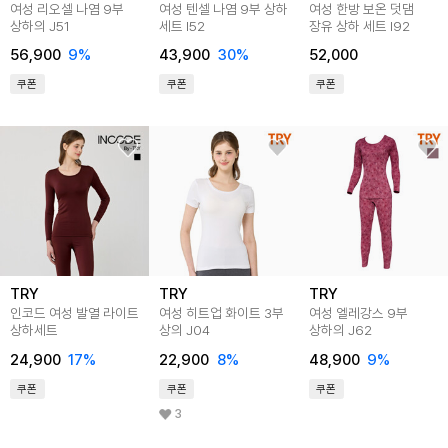
여성 리오셀 나염 9부
여성 텐셀 나염 9부 상하
여성 한방 보온 덧댐
상하의 J51
세트 I52
장유 상하 세트 I92
56,900
9
%
43,900
30
%
52,000
쿠폰
쿠폰
쿠폰
TRY
TRY
TRY
인코드 여성 발열 라이트
여성 히트업 화이트 3부
여성 엘레강스 9부
상하세트
상의 J04
상하의 J62
24,900
17
%
22,900
8
%
48,900
9
%
쿠폰
쿠폰
쿠폰
3