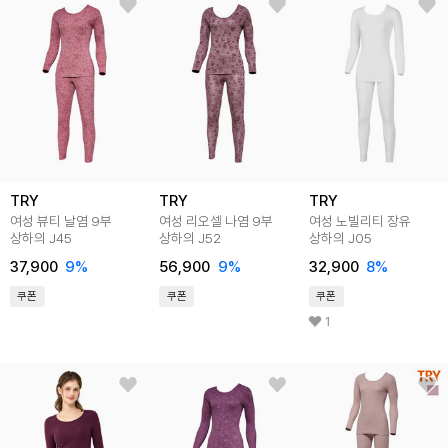
TRY
TRY
TRY
여성 뷰티 날염 9부
여성 리오셀 나염 9부
여성 노빌리티 장유
상하의 J45
상하의 J52
상하의 J05
37,900
9
%
56,900
9
%
32,900
8
%
쿠폰
쿠폰
쿠폰
1