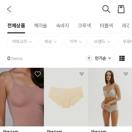
전체상품
캐미솔
속바지
크루넥
터틀넥
레깅
카테고리
색상
가격
브랜드
무료
0
인기순
Items
thezam
thezam
thezam