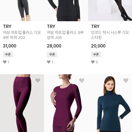
TRY
TRY
TRY
여성 히트업 플러스 기모
여성 히트업 플러스 9부
인코드 착시 시스루 기모
9부 하의 J02
상의 J05
스타킹
31,000
28,000
20,000
쿠폰
쿠폰
쿠폰
1
1
3