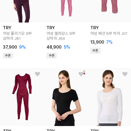
TRY
TRY
TRY
여성 폴리기모 9부
여성 엘레강스 9부
여성 패션 8부 하의 J01
상하의 J81
상하의 J64
13,900
7
%
37,900
9
%
48,900
5
%
쿠폰
쿠폰
쿠폰