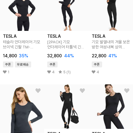
TESLA
TESLA
TESLA
테슬라 언더레이어 기모
[2PACK] 기모
기모 발열내의 겨울 보온
브이넥 긴팔 TM-
언더레이어 터틀넥 긴팔
방한 여성내복 상의
YUV55
2팩 TM-XUT76
TM-WHD202
14,800
35
%
32,800
44
%
22,800
41
%
쿠폰
무료배송
쿠폰
쿠폰
1
4
5 (1)
4