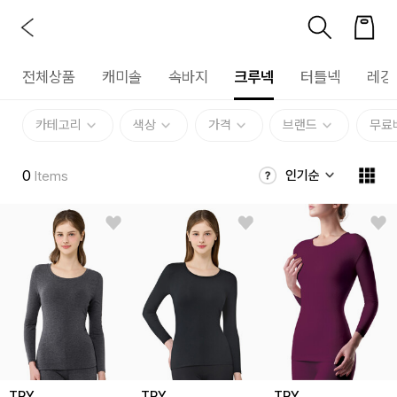
전체상품
캐미솔
속바지
크루넥
터틀넥
레깅
카테고리
색상
가격
브랜드
무료
0
인기순
Items
TRY
TRY
TRY