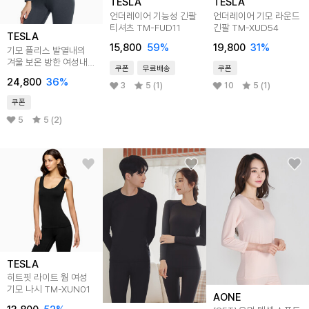
TESLA
TESLA
언더레이어 기능성 긴팔
언더레이어 기모 라운드
티셔츠 TM-FUD11
긴팔 TM-XUD54
TESLA
15,800
59
%
19,800
31
%
기모 플리스 발열내의
겨울 보온 방한 여성내복
쿠폰
무료배송
쿠폰
상의 TM-WHD402
24,800
36
%
3
5 (1)
10
5 (1)
쿠폰
5
5 (2)
TESLA
히트핏 라이트 웜 여성
기모 나시 TM-XUN01
AONE