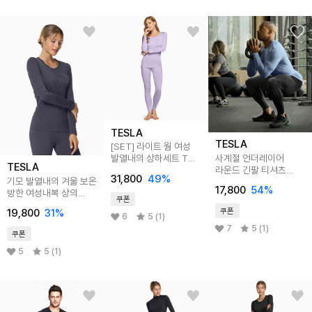
TESLA
TESLA
[SET] 라이트 웜 여성
사계절 언더레이어
발열내의 상하세트 TM-
TESLA
라운드 긴팔 티셔츠
WHS200
31,800
49
%
기모 발열내의 겨울 보온
TM-MUD11
17,800
54
%
방한 여성내복 상의
쿠폰
TM-WHD202
쿠폰
19,800
31
%
6
5 (1)
7
5 (1)
쿠폰
5
5 (1)