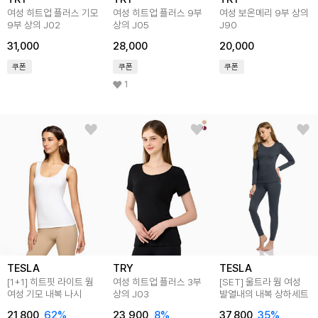
여성 히트업 플러스 기모
여성 히트업 플러스 9부
여성 보온메리 9부 상의
9부 상의 J02
상의 J05
J90
31,000
28,000
20,000
쿠폰
쿠폰
쿠폰
1
TESLA
TRY
TESLA
[1+1] 히트핏 라이트 웜
여성 히트업 플러스 3부
[SET] 울트라 웜 여성
여성 기모 내복 나시
상의 J03
발열내의 내복 상하세트
21,800
62
%
23,900
8
%
37,800
35
%