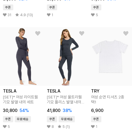
쿠폰
쿠폰
쿠폰
31
4.9 (13)
1
5
TESLA
TESLA
TRY
[SET]* 여성 라이트웜
[SET]* 여성 울트라웜
여성 순면 티셔츠 2종
기모 발열 내의 세트
기모 플리스 발열 내의
택1
세트
30,800
54
%
41,800
38
%
6,900
쿠폰
무료배송
쿠폰
무료배송
쿠폰
5
8
5 (1)
1