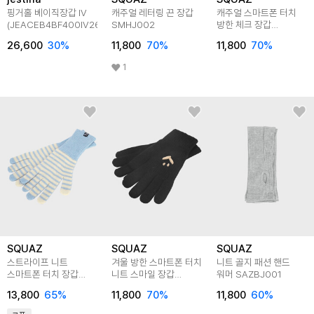
핑거홀 베이직장갑 IV
캐주얼 레터링 끈 장갑
캐주얼 스마트폰 터치
(JEACEB4BF400IV260)
SMHJ002
방한 체크 장갑
SMHJ003
26,600
30
%
11,800
70
%
11,800
70
%
1
SQUAZ
SQUAZ
SQUAZ
스트라이프 니트
겨울 방한 스마트폰 터치
니트 골지 패션 핸드
스마트폰 터치 장갑
니트 스마일 장갑
워머 SAZBJ001
SCSBJ001
SMHJ001
13,800
65
%
11,800
70
%
11,800
60
%