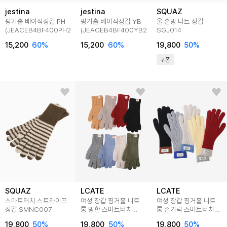
jestina
jestina
SQUAZ
핑거홀 베이직장갑 PH
핑거홀 베이직장갑 YB
울 혼방 니트 장갑
(JEACEB4BF400PH260)
(JEACEB4BF400YB260)
SGJ014
15,200
60
%
15,200
60
%
19,800
50
%
쿠폰
SQUAZ
LCATE
LCATE
스마트터치 스트라이프
여성 장갑 핑거홀 니트
여성 장갑 핑거홀 니트
장갑 SMNC007
롱 방한 스마트터치
롱 손가락 스마트터치
겨울장갑 LRB286
방한 겨울장갑 LRB285
19,800
50
%
19,800
50
%
19,800
50
%