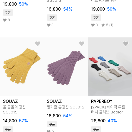
SGJ013
니트 핑거홀 방한
19,800
50
%
겨울장갑 LGJ056
16,800
54
%
19,800
50
%
쿠폰
쿠폰
쿠폰
8
3
3
5 (1)
SQUAZ
SQUAZ
PAPERBOY
울 곰돌이 장갑
핑거홀 롱장갑 SGJ012
[2PACK] 베이직 투홀
SGJ015
터치 글러브 8color
16,800
54
%
14,800
57
%
28,800
40
%
쿠폰
쿠폰
쿠폰
2