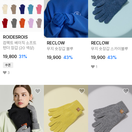
ROIDESROIS
RECLOW
RECLOW
컴팩트 베이직 소프트
텐더 장갑 (20 색상)
무지 숏장갑 블루
무지 숏장갑 스카이블루
19,800
31
%
19,900
43
%
19,900
43
%
쿠폰
1
3