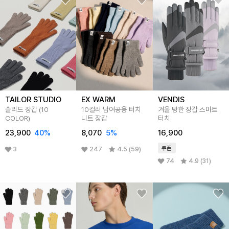
TAILOR STUDIO
EX WARM
VENDIS
솔리드 장갑 (10
10컬러 남여공용 터치
겨울 방한 장갑 스마트
COLOR)
니트 장갑
터치
23,900
40
%
8,070
5
%
16,900
쿠폰
3
247
4.5 (59)
74
4.9 (31)