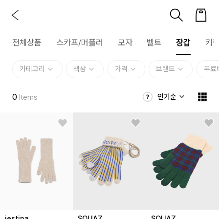
전체상품
스카프/머플러
모자
벨트
장갑
키링
카테고리
색상
가격
브랜드
무료
0
인기순
Items
jestina
SQUAZ
SQUAZ