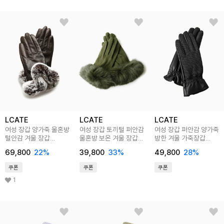
LCATE
LCATE
LCATE
여성 장갑 양가죽 울혼방
여성 장갑 토끼털 퍼안감
여성 장갑 퍼안감 양가죽
털안감 겨울 장갑
울혼방 보온 겨울 장갑
방한 겨울 가죽장갑
LKJ002
LKJ003
LKJ001
69,800
22
%
39,800
33
%
49,800
28
%
쿠폰
쿠폰
쿠폰
1