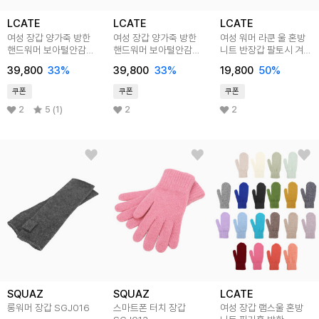
LCATE
LCATE
LCATE
여성 장갑 양가죽 방한
여성 장갑 양가죽 방한
여성 워머 라쿤 울 혼방
핸드워머 보아털안감
핸드워머 보아털안감
니트 반장갑 팔토시 겨울
겨울장갑 LGJ001
겨울장갑 LGJ003
핸드워머 LGJ059
39,800
33
%
39,800
33
%
19,800
50
%
쿠폰
쿠폰
쿠폰
2
5 (1)
2
2
SQUAZ
SQUAZ
LCATE
롱워머 장갑 SGJ016
스마트폰 터치 장갑
여성 장갑 램스울 혼방