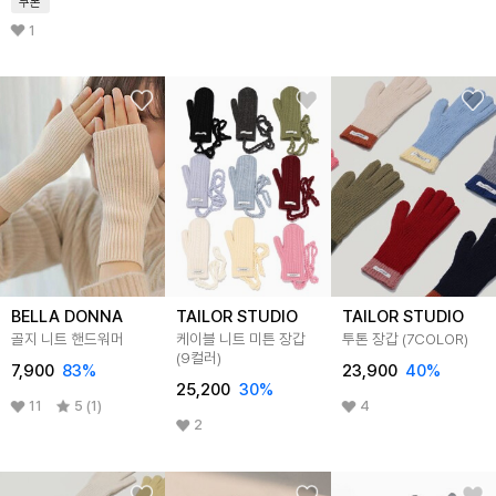
쿠폰
1
BELLA DONNA
TAILOR STUDIO
TAILOR STUDIO
골지 니트 핸드워머
케이블 니트 미튼 장갑
투톤 장갑 (7COLOR)
(9컬러)
7,900
83
%
23,900
40
%
25,200
30
%
11
5 (1)
4
2