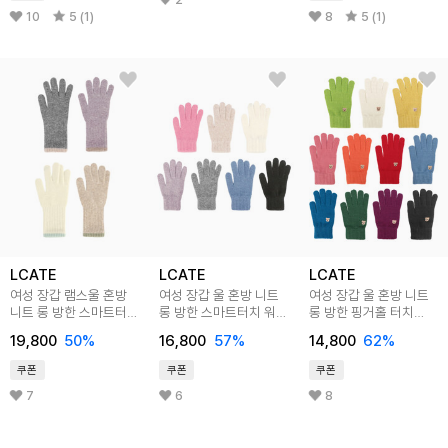
10
5 (1)
8
5 (1)
LCATE
LCATE
LCATE
여성 장갑 램스울 혼방
여성 장갑 울 혼방 니트
여성 장갑 울 혼방 니트
니트 롱 방한 스마트터치
롱 방한 스마트터치 워머
롱 방한 핑거홀 터치
겨울장갑 LGJ060
겨울장갑 LGJ055
워머 겨울장갑 LGJ057
19,800
50
%
16,800
57
%
14,800
62
%
쿠폰
쿠폰
쿠폰
7
6
8