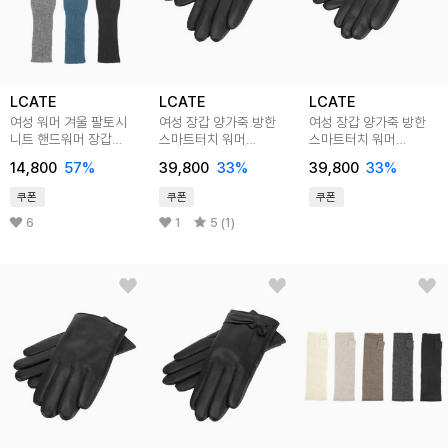
LCATE
LCATE
LCATE
여성 워머 겨울 팔토시
여성 장갑 양가죽 방한
여성 장갑 양가죽 방한
니트 핸드워머 장갑
스마트터치 워머
스마트터치 워머
암워머 LDOJ030
보아털안감 겨울장갑
보아털안감 겨울장갑
14,800
57
%
39,800
33
%
39,800
33
%
LGJ032
LGJ033
쿠폰
쿠폰
쿠폰
6
1
5 (1)