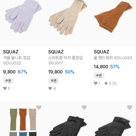
SQUAZ
SQUAZ
SQUAZ
겨울 울니트 장갑
스마트폰 터치 롱장갑
울 핸드워머 SDUJ023
SDUJ022
SGJ017
14,800
57
%
9,800
67
%
19,800
50
%
쿠폰
쿠폰
쿠폰
1
5 (1)
3
4