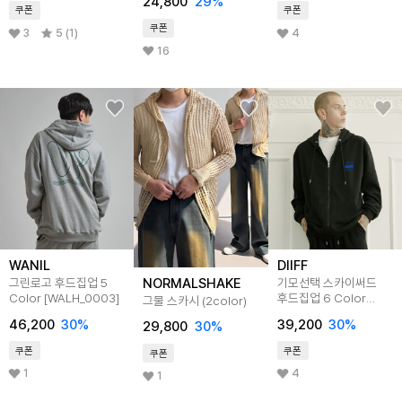
24,800
29
%
쿠폰
쿠폰
쿠폰
3
5 (1)
4
16
WANIL
DIIFF
NORMALSHAKE
그린로고 후드집업 5
기모선택 스카이써드
Color [WALH_0003]
후드집업 6 Color
그물 스카시 (2color)
DIFH_0010
46,200
30
%
39,200
30
%
29,800
30
%
쿠폰
쿠폰
쿠폰
1
4
1