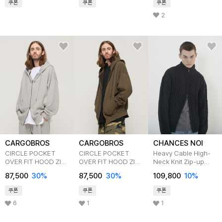
쿠폰
쿠폰
쿠폰
2
CARGOBROS
CARGOBROS
CHANCES NOI
CIRCLE POCKET
CIRCLE POCKET
Heavy Cable High-
OVER FIT HOOD ZIP
OVER FIT HOOD ZIP
Neck Knit Zip-up
UP GRAY
UP KHAKI
(Black)
87,500
30
%
87,500
30
%
109,800
10
%
쿠폰
쿠폰
쿠폰
6
1
1