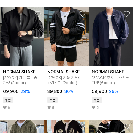
NORMALSHAKE
NORMALSHAKE
NORMALSHAKE
[2PACK] 카라 블루종
[2PACK] 커플 가오리
[2PACK] 하이넥 스트링
자켓 (2color)
바람막이 (2color)
자켓 (6color)
69,900
29
%
39,800
30
%
59,900
29
%
쿠폰
쿠폰
쿠폰
6
5
2