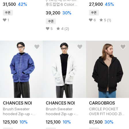
3colors
후드집업
31,500
42
%
27,900
45
%
후드집업 6 Color
[BLBH_0010]
39,200
30
%
쿠폰
쿠폰
1
6
5 (1)
쿠폰
5
4 (2)
CHANCES NOI
CHANCES NOI
CARGOBROS
Brush Sweater
Brush Sweater
CIRCLE POCKET
hooded Zip-up -
hooded Zip-up -
OVER FIT HOOD ZIP
Blue /M244TP09BL
Melange
UP BLACK
125,100
10
%
125,100
10
%
87,500
30
%
/M244TP09ML