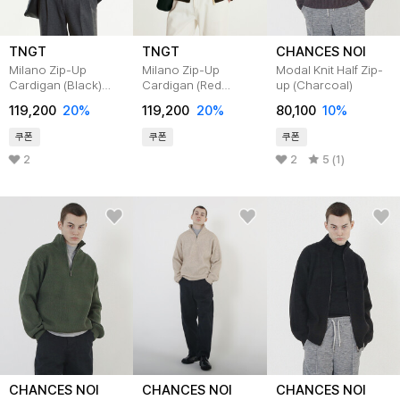
TNGT
TNGT
CHANCES NOI
Milano Zip-Up
Milano Zip-Up
Modal Knit Half Zip-
Cardigan (Black)
Cardigan (Red
up (Charcoal)
TNSW5F102BK
Brown)
119,200
20
%
119,200
20
%
80,100
10
%
TNSW5F102W2
쿠폰
쿠폰
쿠폰
2
2
5 (1)
CHANCES NOI
CHANCES NOI
CHANCES NOI