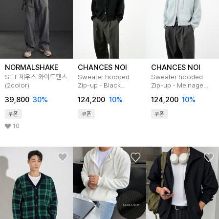
NORMALSHAKE
CHANCES NOI
CHANCES NOI
SET 제우스 와이드팬츠
Sweater hooded
Sweater hooded
(2color)
Zip-up - Black
Zip-up - Melnage
/M244TP05BK
/M244TP05ML
39,800
30
%
124,200
10
%
124,200
10
%
쿠폰
쿠폰
쿠폰
10