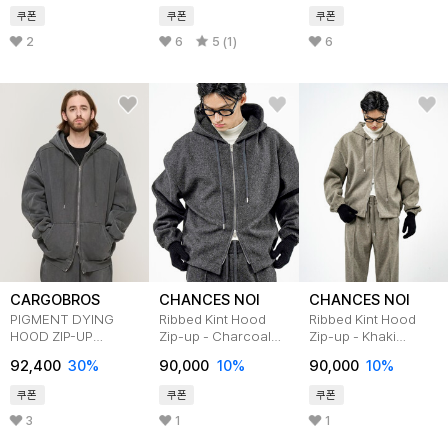
쿠폰
쿠폰
쿠폰
2
6
5 (1)
6
CARGOBROS
CHANCES NOI
CHANCES NOI
PIGMENT DYING
Ribbed Kint Hood
Ribbed Kint Hood
HOOD ZIP-UP
Zip-up - Charcoal
Zip-up - Khaki
CHARCOAL
/M244TP01CH
/M244TP01KA
92,400
30
%
90,000
10
%
90,000
10
%
쿠폰
쿠폰
쿠폰
3
1
1