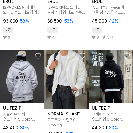
ERUL
ERUL
ERUL
[2PACK]스틸 꽈배기
[2PACK]에드 오버핏
[SET]백린 코듀로이
오버핏 후드 니트집업
골지 반집업 니트 맨투맨
겨울 남녀공용 기모
5colors
5color
오버핏 후드집업 팬츠
93,000
53
%
38,500
53
%
45,900
42
%
5colors
쿠폰
쿠폰
쿠폰
6
4
8
5 (1)
ULIFEZIP
ULIFEZIP
NORMALSHAKE
갓블레슈 오버핏
그래피티 오버핏
후드집업 5 Color
후드집업 6 Color
고프코어 바람막이
ULZH_5012
ULZH_5002
(2color)
43,400
30
%
44,200
33
%