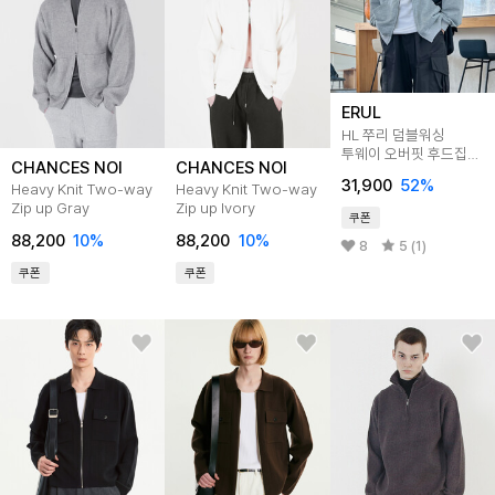
ERUL
HL 쭈리 덤블워싱
투웨이 오버핏 후드집업
CHANCES NOI
CHANCES NOI
3colors
31,900
52
%
Heavy Knit Two-way
Heavy Knit Two-way
Zip up Gray
Zip up Ivory
쿠폰
88,200
10
%
88,200
10
%
8
5 (1)
쿠폰
쿠폰