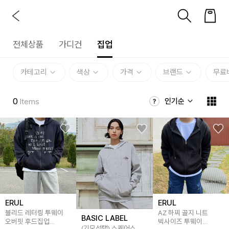
전체상품
가디건
집업
카테고리
색상
가격
브랜드
무료
0
인기순
Items
ERUL
ERUL
블리드 레터링 투웨이
AZ 하찌 골지 니트
BASIC LABEL
오버핏 후드집업
빅사이즈 투웨이
(기모선택) 스퀘어스