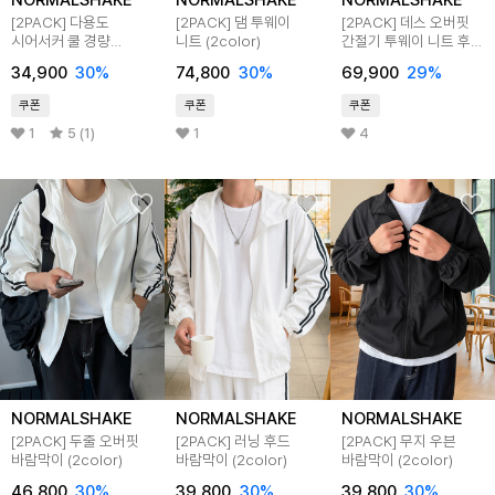
NORMALSHAKE
NORMALSHAKE
NORMALSHAKE
[2PACK] 다용도
[2PACK] 댐 투웨이
[2PACK] 데스 오버핏
시어서커 쿨 경량
니트 (2color)
간절기 투웨이 니트 후드
바람막이 (5color)
집업 (4color)
34,900
30
%
74,800
30
%
69,900
29
%
쿠폰
쿠폰
쿠폰
1
5 (1)
1
4
NORMALSHAKE
NORMALSHAKE
NORMALSHAKE
[2PACK] 두줄 오버핏
[2PACK] 러닝 후드
[2PACK] 무지 우븐
바람막이 (2color)
바람막이 (2color)
바람막이 (2color)
46,800
30
%
39,800
30
%
39,800
30
%