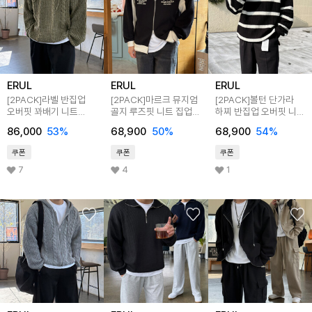
ERUL
ERUL
ERUL
[2PACK]라벨 반집업
[2PACK]마르크 뮤지엄
[2PACK]볼턴 단가라
오버핏 꽈배기 니트
골지 루즈핏 니트 집업
하찌 반집업 오버핏 니트
5colors
가디건 3colors
5colors
86,000
53
%
68,900
50
%
68,900
54
%
쿠폰
쿠폰
쿠폰
7
4
1