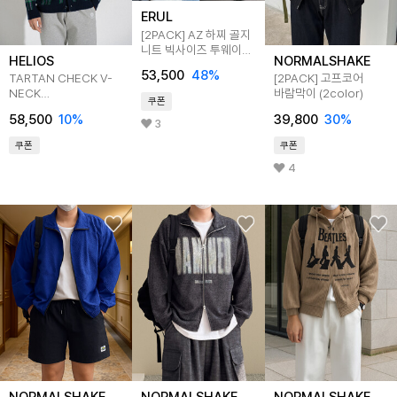
ERUL
[2PACK] AZ 하찌 골지
니트 빅사이즈 투웨이
HELIOS
NORMALSHAKE
후드집업
53,500
48
%
TARTAN CHECK V-
[2PACK] 고프코어
NECK
바람막이 (2color)
쿠폰
CARDIGAN_NAVY
58,500
10
%
39,800
30
%
3
쿠폰
쿠폰
4