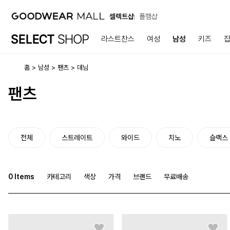
셀렉트샵
폴햄샵
라스트찬스
여성
남성
키즈
홈
남성
팬츠
데님
팬츠
전체
스트레이트
와이드
치노
슬랙스
0
Items
카테고리
색상
가격
브랜드
무료배송