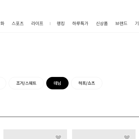
잡화
스포츠
라이프
랭킹
하루특가
신상품
브랜드
기
조거/스웨트
데님
하프/쇼츠