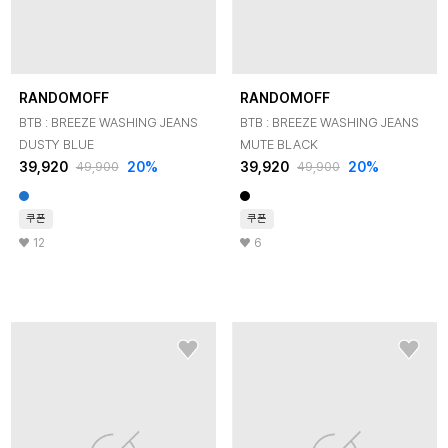
RANDOMOFF
RANDOMOFF
BTB : BREEZE WASHING JEANS
BTB : BREEZE WASHING JEANS
DUSTY BLUE
MUTE BLACK
39,920
20
%
39,920
20
%
49,900
49,900
쿠폰
쿠폰
12
6