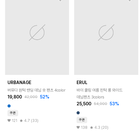
URBANAGE
ERUL
버뮤다 원턱 밴딩 데님 숏 팬츠 4color
바이 쿨링 여름 핀턱 롱 와이드
19,800
52
%
데님팬츠 3colors
42,000
25,500
53
%
54,900
쿠폰
쿠폰
121
4.7 (33)
138
4.3 (20)