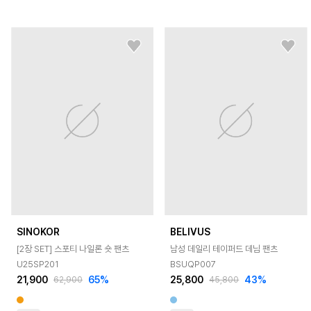
SINOKOR
BELIVUS
[2장 SET] 스포티 나일론 숏 팬츠
남성 데일리 테이퍼드 데님 팬츠
U25SP201
BSUQP007
21,900
65
%
25,800
43
%
62,900
45,800