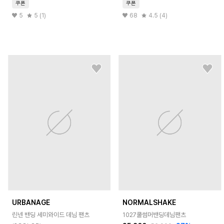
쿠폰
쿠폰
5
5 (1)
68
4.5 (4)
URBANAGE
NORMALSHAKE
린넨 밴딩 세미와이드 데님 팬츠
1027쿨썸머밴딩데님팬츠