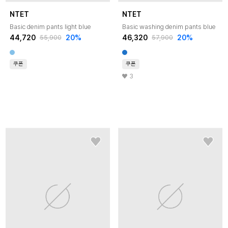
NTET
NTET
Basic denim pants light blue
Basic washing denim pants blue
44,720
20
%
46,320
20
%
55,900
57,900
쿠폰
쿠폰
3