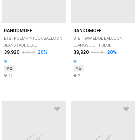
RANDOMOFF
RANDOMOFF
BTB : POEM PINTUCK BALLOON
BTB : RAW EDGE BALLOON
JEANS FADE BLUE
JEANGS LIGHT BLUE
39,920
20
%
39,920
20
%
49,900
49,900
쿠폰
쿠폰
21
7