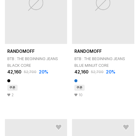
RANDOMOFF
RANDOMOFF
BTB : THE BEGINNING JEANS
BTB : THE BEGINNING JEANS
BLACK CORE
BLUE MINUIT CORE
42,160
20
%
42,160
20
%
52,700
52,700
쿠폰
쿠폰
2
10