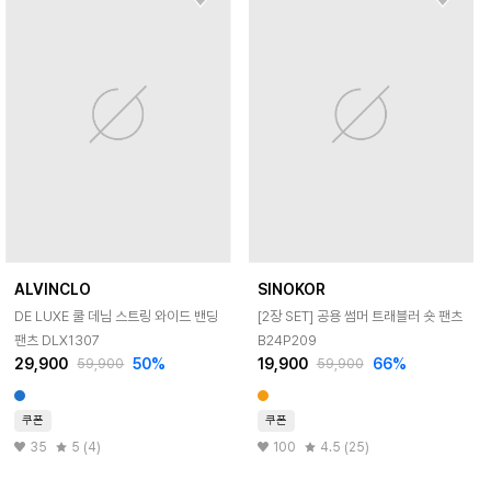
ALVINCLO
SINOKOR
DE LUXE 쿨 데님 스트링 와이드 밴딩
[2장 SET] 공용 썸머 트래블러 숏 팬츠
팬츠 DLX1307
B24P209
29,900
50
%
19,900
66
%
59,900
59,900
쿠폰
쿠폰
35
5 (4)
100
4.5 (25)