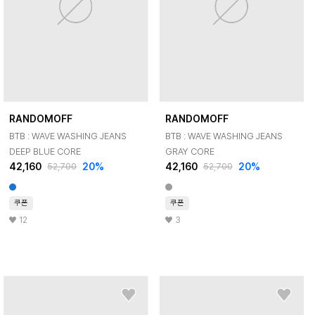
RANDOMOFF
RANDOMOFF
BTB : WAVE WASHING JEANS
BTB : WAVE WASHING JEANS
DEEP BLUE CORE
GRAY CORE
42,160
20
%
42,160
20
%
52,700
52,700
쿠폰
쿠폰
12
3