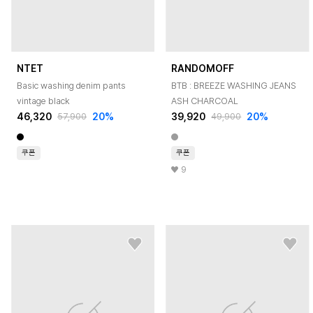
NTET
RANDOMOFF
Basic washing denim pants
BTB : BREEZE WASHING JEANS
vintage black
ASH CHARCOAL
46,320
20
%
39,920
20
%
57,900
49,900
쿠폰
쿠폰
9