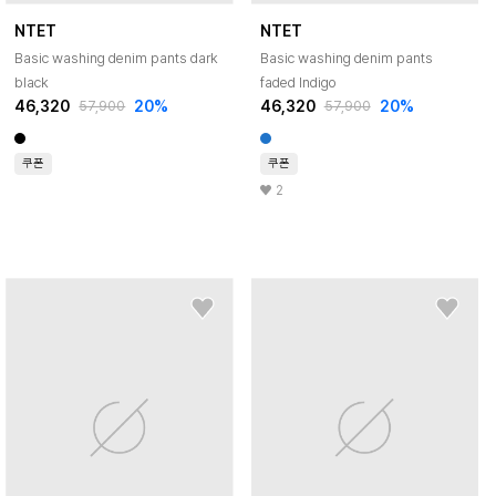
NTET
NTET
Basic washing denim pants dark
Basic washing denim pants
black
faded Indigo
46,320
20
%
46,320
20
%
57,900
57,900
쿠폰
쿠폰
2