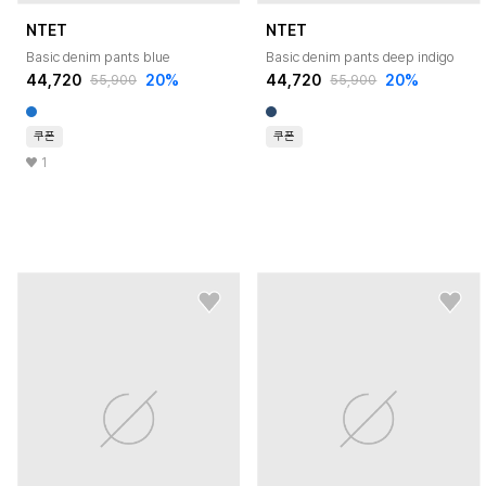
NTET
NTET
Basic denim pants blue
Basic denim pants deep indigo
44,720
20
%
44,720
20
%
55,900
55,900
쿠폰
쿠폰
1