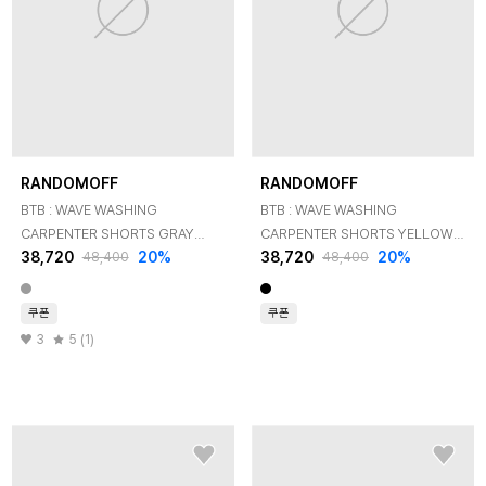
RANDOMOFF
RANDOMOFF
BTB : WAVE WASHING
BTB : WAVE WASHING
CARPENTER SHORTS GRAY
CARPENTER SHORTS YELLOW
38,720
20
%
38,720
20
%
CORE
MINUIT CORE
48,400
48,400
쿠폰
쿠폰
3
5 (1)