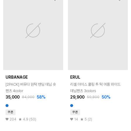
URBANAGE
ERUL
[2PACK] 버뮤다 원턱 밴딩 데님 숏
리셀 아이스 쿨링 투 턱 여름 와이드
팬츠 4color
데님팬츠 3colors
35,000
58
%
29,900
50
%
84,000
59,800
쿠폰
쿠폰
204
4.9 (50)
14
5 (2)