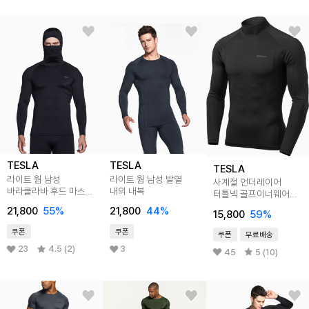
TESLA
TESLA
TESLA
라이트 웜 남성
라이트 웜 남성 발열
사계절 언더레이어
바라클라바 후드 마스크
내의 내복
터틀넥 골프이너웨어
내복
긴팔 TM-MUT12
21,800
55
%
21,800
44
%
15,800
59
%
쿠폰
쿠폰
쿠폰
무료배송
23
4.5 (2)
3
45
5 (10)