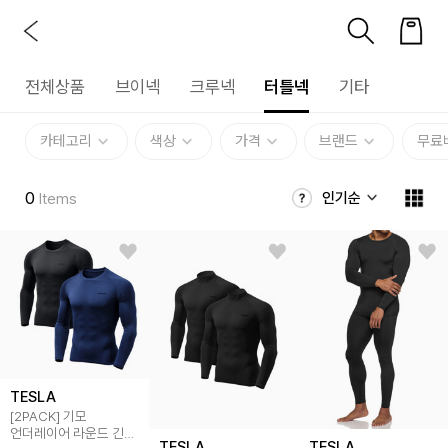
전체상품
브이넥
크루넥
터틀넥
기타
카테고리
색상
가격
브랜드
무료
0
인기순
Items
TESLA
[2PACK] 기모
언더레이어 라운드 긴팔
TESLA
TESLA