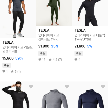
TESLA
TESLA
언더레이어 기모
언더레이어 기모 터틀넥
상하세트 TM-
TM-YUT56
TESLA
MHS100
31,800
35
%
21,800
5
%
언더레이어 기모 라운드
반팔 티셔츠
쿠폰
쿠폰
15,800
59
%
17
4.9 (7)
4
쿠폰
1
5 (1)