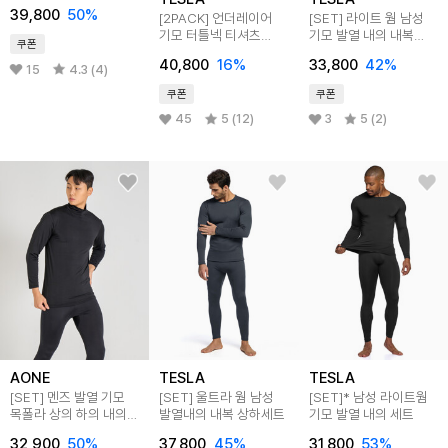
2팩 TM-YUD40
39,800
50
%
[2PACK] 언더레이어
[SET] 라이트 웜 남성
기모 터틀넥 티셔츠
기모 발열 내의 내복
쿠폰
골프이너웨어 2팩 TM-
상하세트
40,800
16
%
33,800
42
%
YUT22
15
4.3 (4)
쿠폰
쿠폰
45
5 (12)
3
5 (2)
AONE
TESLA
TESLA
[SET] 멘즈 발열 기모
[SET] 울트라 웜 남성
[SET]* 남성 라이트웜
목폴라 상의 하의 내의
발열내의 내복 상하세트
기모 발열 내의 세트
88007
32,900
50
%
37,800
45
%
31,800
53
%