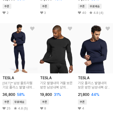
쿠폰
쿠폰
쿠폰
무료배송
2
3
40
4.8 (4)
TESLA
TESLA
TESLA
[SET]* 남성 울트라웜
기모 발열내의 겨울 보온
기모 플리스 발열내의
기모 플리스 발열 내의
방한 남성내복 상의
보온 방한 남성내복 상의
세트
TM-MHD101
TM-MHD301
36,800
58
%
19,800
31
%
21,800
44
%
쿠폰
무료배송
쿠폰
쿠폰
25
4.8 (5)
8
4