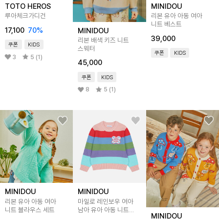
TOTO HEROS
MINIDOU
루아체크가디건
리본 유아 아동 여아
니트 베스트
17,100
70
%
MINIDOU
39,000
리본 배색 키즈 니트
쿠폰
KIDS
스웨터
쿠폰
KIDS
3
5 (1)
45,000
쿠폰
KIDS
8
5 (1)
MINIDOU
MINIDOU
리본 유아 아동 여아
마일로 레인보우 여아
니트 블라우스 세트
남아 유아 아동 니트
MINIDOU
스웨터