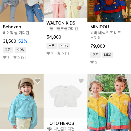
WALTON KIDS
Bebezoo
MINIDOU
보들보들부클가디건
베이직 웜 가디건
비버 배색 키즈 니트
54,800
스웨터
31,500
52
%
79,000
쿠폰
KIDS
쿠폰
KIDS
3
5 (1)
쿠폰
KIDS
1
5 (2)
2
TOTO HEROS
세레나반팔가디건