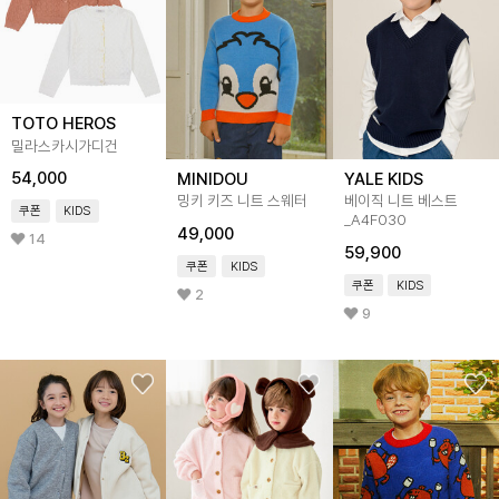
TOTO HEROS
밀라스카시가디건
54,000
MINIDOU
YALE KIDS
밍키 키즈 니트 스웨터
베이직 니트 베스트
쿠폰
KIDS
_A4F030
49,000
14
59,900
쿠폰
KIDS
쿠폰
KIDS
2
9