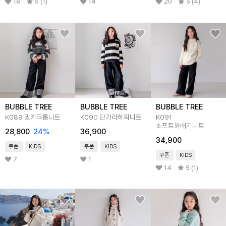
18
5 (1)
14
20
5 (4)
BUBBLE TREE
BUBBLE TREE
BUBBLE TREE
K089 밀키크롭니트
K090 단가라하찌니트
K091
소프트꽈배기니트
28,800
24
%
36,900
34,900
쿠폰
KIDS
쿠폰
KIDS
쿠폰
KIDS
7
1
14
5 (1)