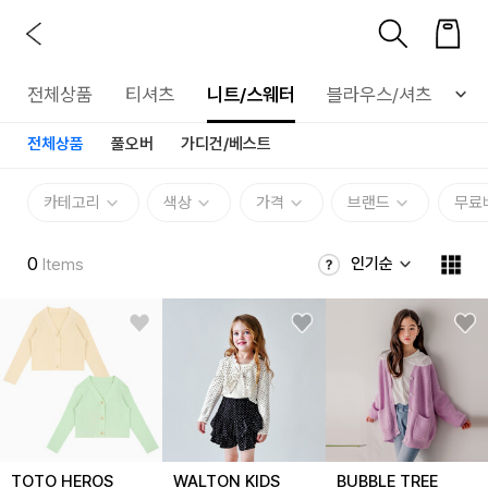
전체상품
티셔츠
니트/스웨터
블라우스/셔츠
아
전체상품
풀오버
가디건/베스트
카테고리
색상
가격
브랜드
무료
0
인기순
Items
TOTO HEROS
WALTON KIDS
BUBBLE TREE