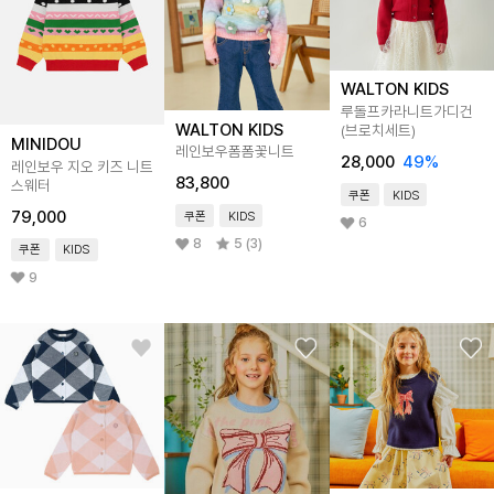
WALTON KIDS
루돌프카라니트가디건
WALTON KIDS
(브로치세트)
MINIDOU
레인보우폼폼꽃니트
28,000
49
%
레인보우 지오 키즈 니트
83,800
스웨터
쿠폰
KIDS
79,000
쿠폰
KIDS
6
8
5 (3)
쿠폰
KIDS
9