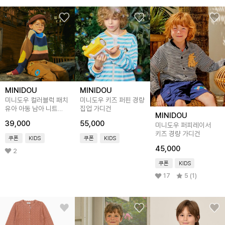
MINIDOU
MINIDOU
미니도우 컬러블럭 패치
미니도우 키즈 퍼핀 경량
유아 아동 남아 니트
집업 가디건
MINIDOU
스웨터
39,000
55,000
미니도우 퍼피레이서
키즈 경량 가디건
쿠폰
KIDS
쿠폰
KIDS
45,000
2
쿠폰
KIDS
17
5 (1)