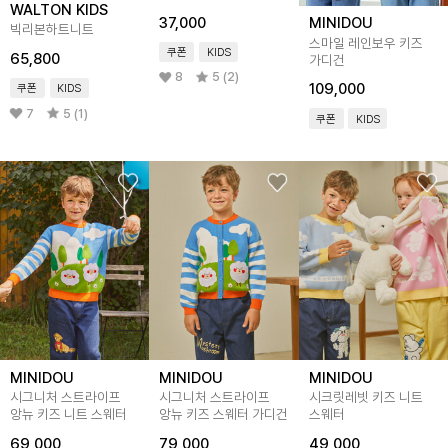
WALTON KIDS
37,000
MINIDOU
빅리본하트니트
스마일 레인보우 키즈
쿠폰
KIDS
65,800
가디건
8
5 (2)
109,000
쿠폰
KIDS
7
5 (1)
쿠폰
KIDS
MINIDOU
MINIDOU
MINIDOU
시그니처 스트라이프
시그니처 스트라이프
시크릿레빗 키즈 니트
앙뉴 키즈 니트 스웨터
앙뉴 키즈 스웨터 가디건
스웨터
69,000
79,000
49,000