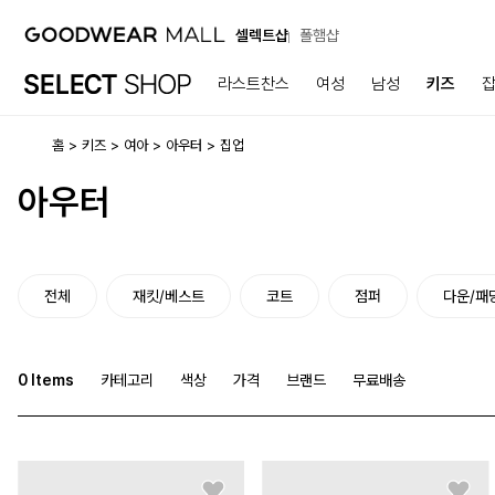
셀렉트샵
폴햄샵
라스트찬스
여성
남성
키즈
홈
키즈
여아
아우터
집업
아우터
전체
재킷/베스트
코트
점퍼
다운/패
0
Items
카테고리
색상
가격
브랜드
무료배송