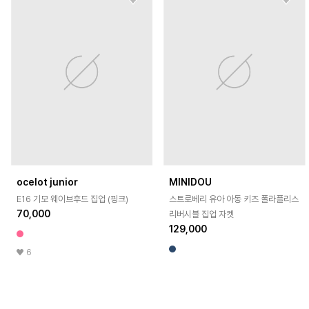
ocelot junior
MINIDOU
E16 기모 웨이브후드 집업 (핑크)
스트로베리 유아 아동 키즈 폴라플리스
70,000
리버시블 집업 자켓
129,000
6