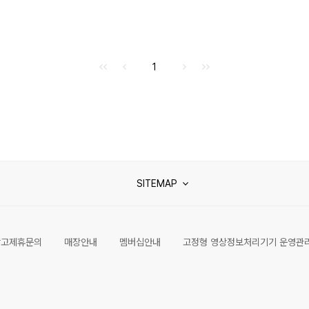
처음으로
이전으로
다음으로
마지막으로
1
SITEMAP
광고제휴문의
매장안내
멤버십안내
고정형 영상정보처리기기 운영관