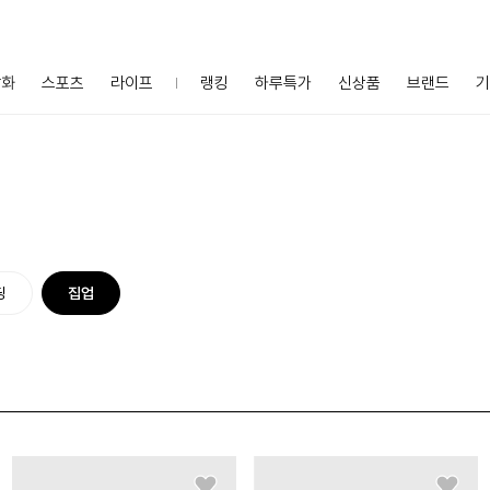
잡화
스포츠
라이프
랭킹
하루특가
신상품
브랜드
기
딩
집업