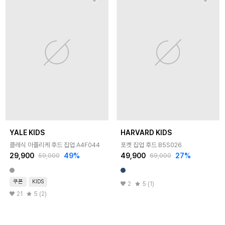
YALE KIDS
HARVARD KIDS
클레식 아플리케 후드 집업 A4F044
포켓 집업 후드 B5S026
29,900
49
%
49,900
27
%
59,000
69,000
쿠폰
KIDS
2
5 (1)
21
5 (2)