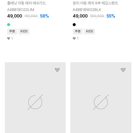
플레닛 아동 레저 래쉬가드
토미 아동 레저 9부 레깅스팬츠
A4BB1BC02LIM
A4BB1BW02BLK
49,000
58
%
49,000
55
%
119,000
109,000
쿠폰
KIDS
쿠폰
KIDS
1
1