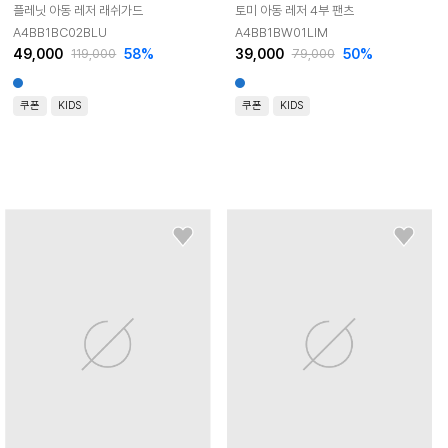
플레닛 아동 레저 래쉬가드
토미 아동 레저 4부 팬츠
A4BB1BC02BLU
A4BB1BW01LIM
49,000
58
%
39,000
50
%
119,000
79,000
쿠폰
KIDS
쿠폰
KIDS