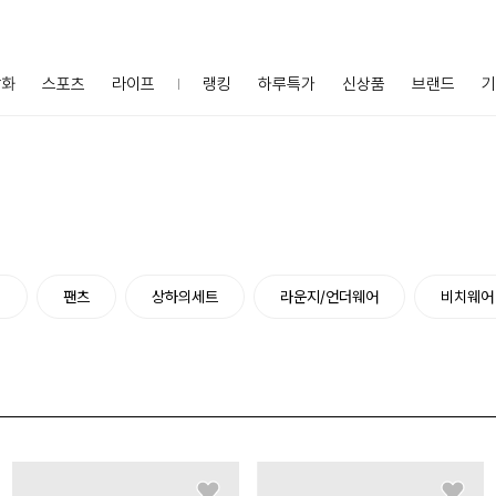
잡화
스포츠
라이프
랭킹
하루특가
신상품
브랜드
기
터
팬츠
상하의세트
라운지/언더웨어
비치웨어