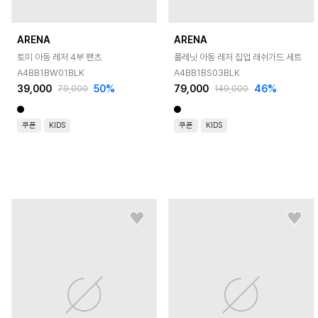
ARENA
ARENA
토미 아동 레저 4부 팬츠
플레닛 아동 레저 집업 래쉬가드 세트
A4BB1BW01BLK
A4BB1BS03BLK
39,000
50
%
79,000
46
%
79,000
149,000
쿠폰
KIDS
쿠폰
KIDS