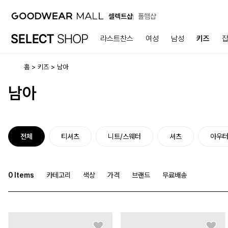
셀렉트샵
폴햄샵
라스트찬스
여성
남성
키즈
홈
키즈
남아
남아
전체
티셔츠
니트/스웨터
셔츠
아우
0
Items
카테고리
색상
가격
브랜드
무료배송