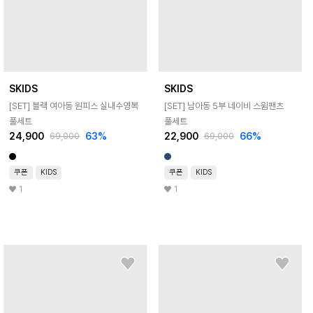
SKIDS
SKIDS
[SET] 블랙 여아동 원피스 실내수영복
[SET] 남아동 5부 네이비 스윔팬츠
풀세트
풀세트
24,900
63
%
22,900
66
%
69,000
69,000
쿠폰
KIDS
쿠폰
KIDS
1
1