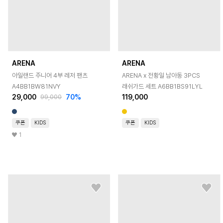
ARENA
ARENA
아일랜드 주니어 4부 레저 팬츠
ARENA x 전황일 남아동 3PCS
A4BB1BW81NVY
래쉬가드 세트 A6BB1BS91LYL
29,000
70
%
119,000
99,000
쿠폰
KIDS
쿠폰
KIDS
1