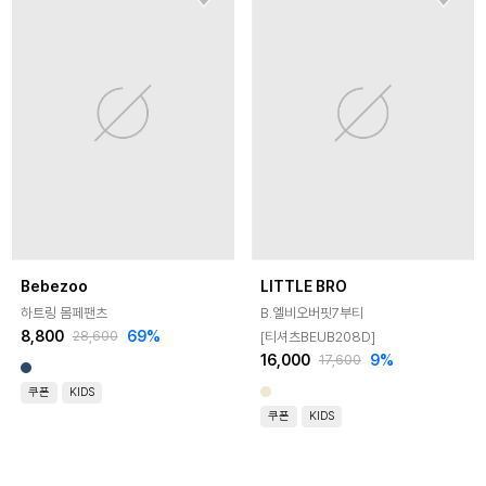
Bebezoo
LITTLE BRO
하트링 몸페팬츠
B.엘비오버핏7부티
8,800
69
%
[티셔츠BEUB208D]
28,600
16,000
9
%
17,600
쿠폰
KIDS
쿠폰
KIDS