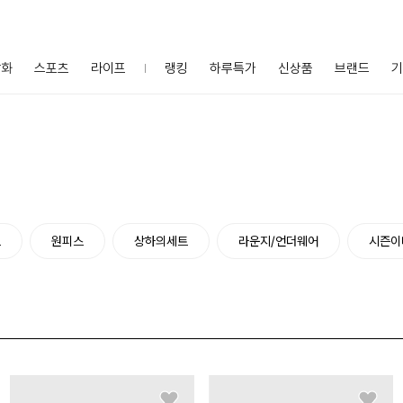
잡화
스포츠
라이프
랭킹
하루특가
신상품
브랜드
기
츠
원피스
상하의세트
라운지/언더웨어
시즌이