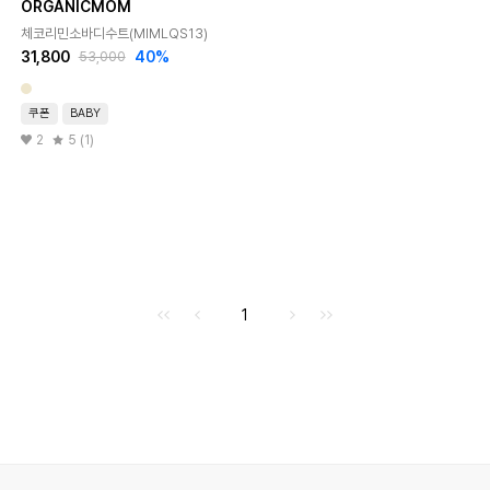
ORGANICMOM
체코리민소바디수트(MIMLQS13)
31,800
40
%
53,000
쿠폰
BABY
2
5 (1)
처음으로
이전으로
다음으로
마지막으로
1