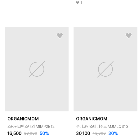
1
ORGANICMOM
ORGANICMOM
스팅핑크반소내의 MIMP2B12
푸리코민소바디수트 MJMLQS13
16,500
50
%
30,100
30
%
33,000
43,000