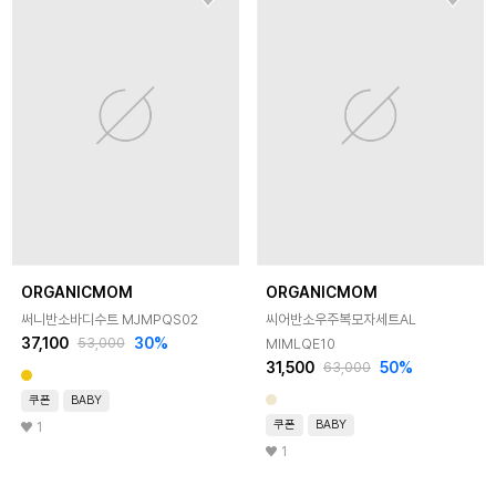
ORGANICMOM
ORGANICMOM
써니반소바디수트 MJMPQS02
씨어반소우주복모자세트AL
37,100
30
%
MIMLQE10
53,000
31,500
50
%
63,000
쿠폰
BABY
쿠폰
BABY
1
1