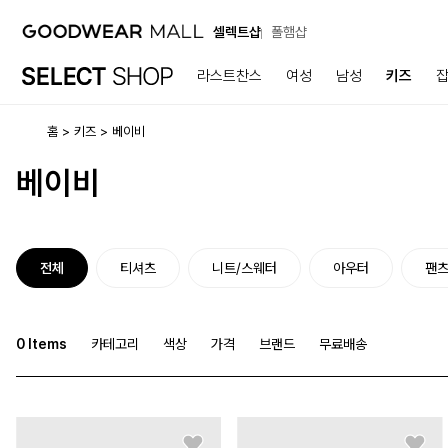
셀렉트샵
폴햄샵
라스트찬스
여성
남성
키즈
홈
키즈
베이비
베이비
전체
티셔츠
니트/스웨터
아우터
팬
0
Items
카테고리
색상
가격
브랜드
무료배송