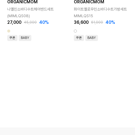
ORGANICMOM
ORGANICMOM
나옐민소바디수트헤어밴드세트
화이트옐로우민소바디수트가방세트
(MIMLQS08)
MIMLQS15
27,000
40
%
36,600
40
%
45,000
61,000
쿠폰
BABY
쿠폰
BABY