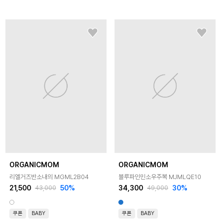
ORGANICMOM
ORGANICMOM
리엘거즈반소내의 MGML2B04
블루파인민소우주복 MJMLQE10
21,500
50
%
34,300
30
%
43,000
49,000
쿠폰
BABY
쿠폰
BABY