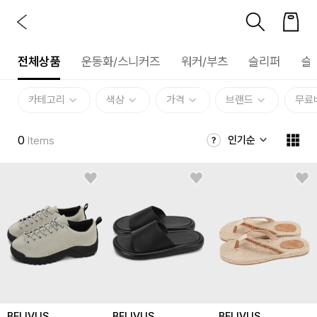
전체상품
운동화/스니커즈
워커/부츠
슬리퍼
슬
카테고리
색상
가격
브랜드
무료
0
인기순
Items
BELIVUS
BELIVUS
BELIVUS