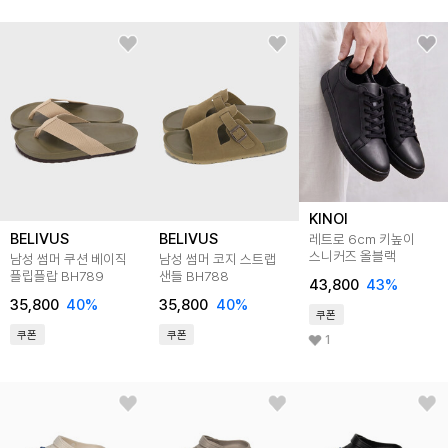
KINOI
BELIVUS
BELIVUS
레트로 6cm 키높이
스니커즈 올블랙
남성 썸머 쿠션 베이직
남성 썸머 코지 스트랩
플립플랍 BH789
샌들 BH788
43,800
43
%
35,800
40
%
35,800
40
%
쿠폰
쿠폰
쿠폰
1