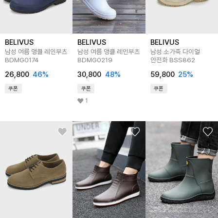
BELIVUS
BELIVUS
BELIVUS
남성 여름 앵클 레인부츠
남성 여름 앵클 레인부츠
남성 소가죽 다이얼
BDMG0174
BDMG0219
안전화 BSS862
26,800
46
%
30,800
48
%
59,800
25
%
쿠폰
쿠폰
쿠폰
1