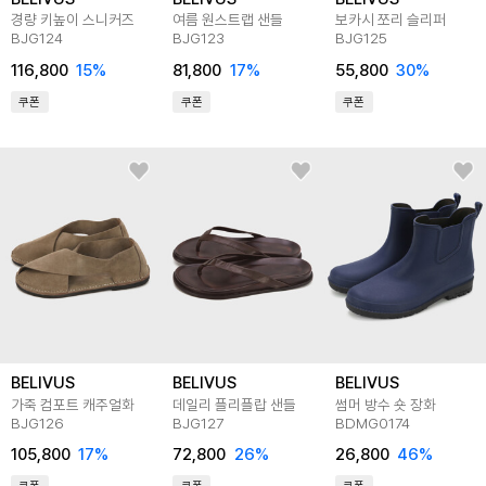
경량 키높이 스니커즈
여름 원스트랩 샌들
보카시 쪼리 슬리퍼
BJG124
BJG123
BJG125
116,800
15
%
81,800
17
%
55,800
30
%
쿠폰
쿠폰
쿠폰
BELIVUS
BELIVUS
BELIVUS
가죽 컴포트 캐주얼화
데일리 플리플랍 샌들
썸머 방수 숏 장화
BJG126
BJG127
BDMG0174
105,800
17
%
72,800
26
%
26,800
46
%