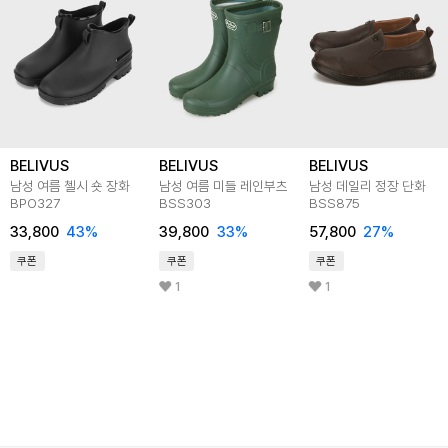
BELIVUS
BELIVUS
BELIVUS
남성 여름 첼시 숏 장화
남성 여름 미들 레인부츠
남성 데일리 정장 단화
BPO327
BSS303
BSS875
33,800
43
%
39,800
33
%
57,800
27
%
쿠폰
쿠폰
쿠폰
1
1