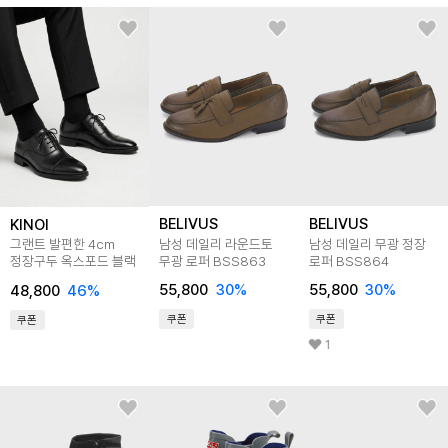
BELIVUS
BELIVUS
KINOI
남성 데일리 라운드토
남성 데일리 무광 정장
그랜트 발편한 4cm
무광 로퍼 BSS863
로퍼 BSS864
정장구두 옥스포드 블랙
55,800
30
%
55,800
30
%
48,800
46
%
쿠폰
쿠폰
쿠폰
1