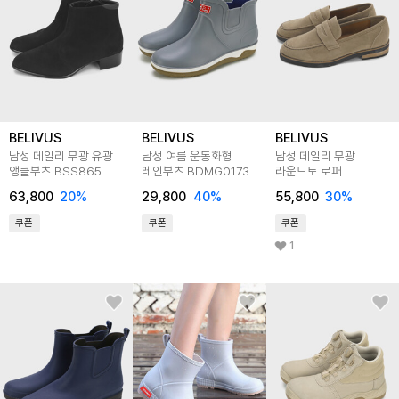
BELIVUS
BELIVUS
BELIVUS
남성 데일리 무광 유광
남성 여름 운동화형
남성 데일리 무광
앵클부츠 BSS865
레인부츠 BDMG0173
라운드토 로퍼
BSS867
63,800
20
%
29,800
40
%
55,800
30
%
쿠폰
쿠폰
쿠폰
1