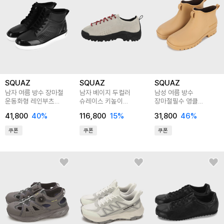
SQUAZ
SQUAZ
SQUAZ
남자 여름 방수 장마철
남자 베이지 두컬러
남성 여름 방수
운동화형 레인부츠
슈레이스 키높이
장마철필수 앵클
SPO061
스니커즈 SJGS083
레인부츠 SPO060
41,800
40
%
116,800
15
%
31,800
46
%
쿠폰
쿠폰
쿠폰