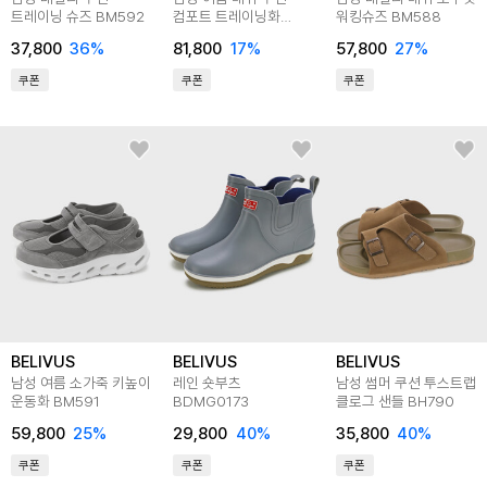
트레이닝 슈즈 BM592
컴포트 트레이닝화
워킹슈즈 BM588
BM589
37,800
36
%
81,800
17
%
57,800
27
%
쿠폰
쿠폰
쿠폰
BELIVUS
BELIVUS
BELIVUS
남성 여름 소가죽 키높이
레인 숏부츠
남성 썸머 쿠션 투스트랩
운동화 BM591
BDMG0173
클로그 샌들 BH790
59,800
25
%
29,800
40
%
35,800
40
%
쿠폰
쿠폰
쿠폰