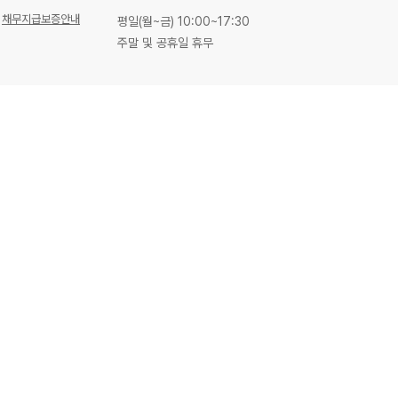
채무지급보증안내
평일(월~금) 10:00~17:30
주말 및 공휴일 휴무