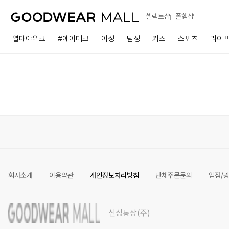
셀렉트샵
폴햄샵
열대야위크
#에어테크
여성
남성
키즈
스포츠
라이
회사소개
이용약관
개인정보처리방침
단체주문문의
입점/
신성통상(주)