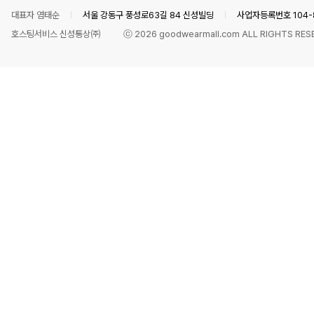
대표자 염태순
서울 강동구 풍성로63길 84 신성빌딩
사업자등록번호 104-8
호스팅서비스 신성통상㈜
ⓒ
2026
goodwearmall.com ALL RIGHTS RES