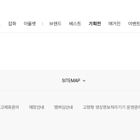
프
잡화
아울렛
브랜드
베스트
기획전
매거진
이벤
SITEMAP
광고제휴문의
매장안내
멤버십안내
고정형 영상정보처리기기 운영관