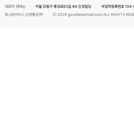
대표자 염태순
서울 강동구 풍성로63길 84 신성빌딩
사업자등록번호 104-8
호스팅서비스 신성통상㈜
ⓒ
2026
goodwearmall.com ALL RIGHTS RES