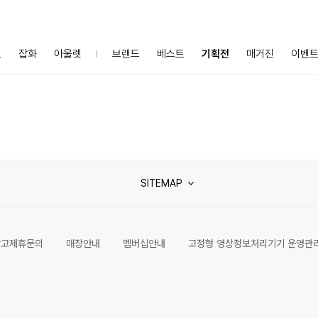
프
잡화
아울렛
브랜드
베스트
기획전
매거진
이벤
SITEMAP
광고제휴문의
매장안내
멤버십안내
고정형 영상정보처리기기 운영관