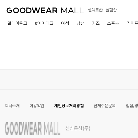
셀렉트샵
폴햄샵
열대야위크
#에어테크
여성
남성
키즈
스포츠
라이
회사소개
이용약관
개인정보처리방침
단체주문문의
입점/
신성통상(주)