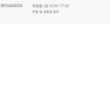
채무지급보증안내
평일(월~금) 10:00~17:30
주말 및 공휴일 휴무