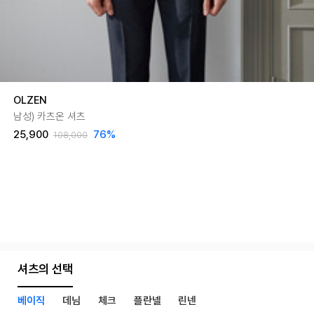
OLZEN
남성) 카츠온 셔츠
25,900
76
%
108,000
셔츠의 선택
베이직
데님
체크
플란넬
린넨