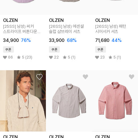
OLZEN
OLZEN
OLZEN
[25SS]
남성) 써커
[26SS]
남성) 에센셜
[26SS]
남성) 패턴
스트라이프 버튼다운
슬럽 샴브레이 셔츠
시어서커 셔츠
셔츠
34,900
76
%
33,900
68
%
71,680
44
%
쿠폰
쿠폰
쿠폰
66
5 (23)
22
5 (1)
23
5 (1)
OLZEN
OLZEN
OLZEN