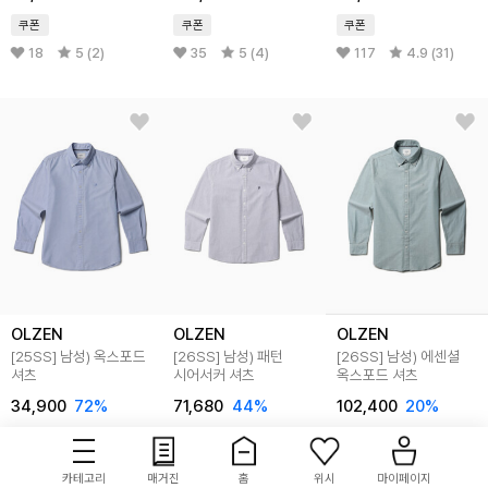
쿠폰
쿠폰
쿠폰
18
5 (2)
35
5 (4)
117
4.9 (31)
OLZEN
OLZEN
OLZEN
[25SS]
남성) 옥스포드
[26SS]
남성) 패턴
[26SS]
남성) 에센셜
셔츠
시어서커 셔츠
옥스포드 셔츠
34,900
72
%
71,680
44
%
102,400
20
%
쿠폰
쿠폰
쿠폰
233
4.8 (70)
32
4.8 (6)
56
5 (18)
카테고리
매거진
홈
위시
마이페이지