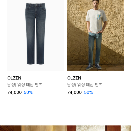
OLZEN
OLZEN
O
남성) 워싱 데님 팬츠
남성) 워싱 데님 팬츠
남
74,000
50
%
74,000
50
%
7