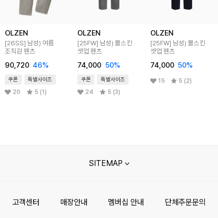
OLZEN
OLZEN
OLZEN
[26SS]
남성) 여름
[25FW]
남성) 몰스킨
[25FW]
남성) 몰스킨
조직감 팬츠
셋업 팬츠
셋업 팬츠
90,720
46
%
74,000
50
%
74,000
50
%
쿠폰
특별사이즈
쿠폰
특별사이즈
15
5 (2)
20
5 (1)
24
5 (3)
SITEMAP
고객센터
매장안내
멤버십 안내
단체주문문의