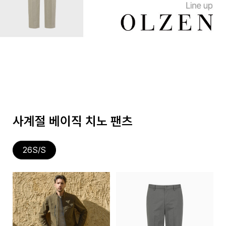
사계절 베이직 치노 팬츠
26S/S