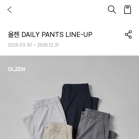
올젠 DAILY PANTS LINE-UP
2026.03.30 ~ 2026.12.31