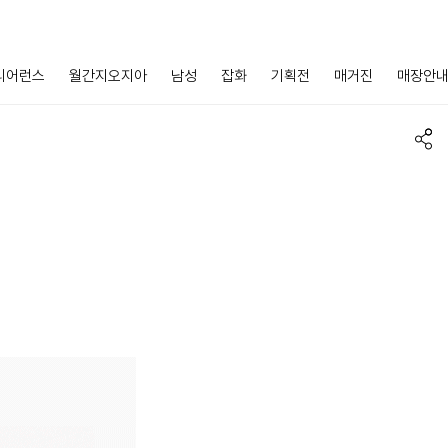
리어런스
월간지오지아
남성
잡화
기획전
매거진
매장안