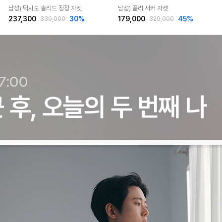
남성) 턱시도 솔리드 정장 자켓
남성) 폴리 서커 자켓
237,300
30
%
179,000
45
%
339,000
329,000