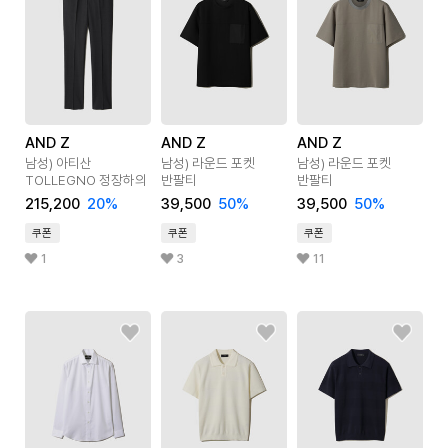
AND Z
AND Z
AND Z
남성) 아티산
남성) 라운드 포켓
남성) 라운드 포켓
TOLLEGNO 정장하의
반팔티
반팔티
215,200
20
%
39,500
50
%
39,500
50
%
쿠폰
쿠폰
쿠폰
1
3
11