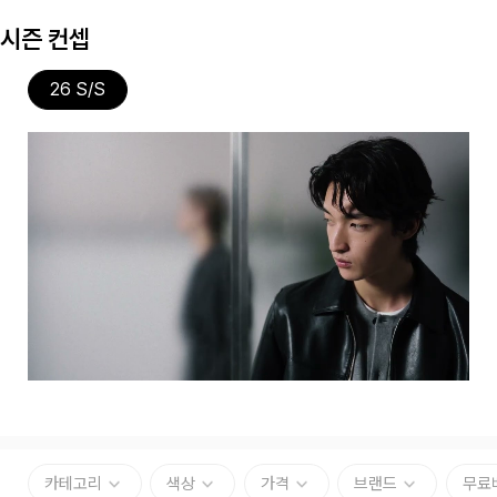
시즌 컨셉
26 S/S
카테고리
색상
가격
브랜드
무료