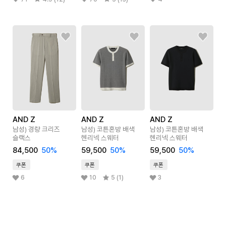
AND Z
AND Z
AND Z
남성) 경량 크리즈
남성) 코튼혼방 배색
남성) 코튼혼방 배색
슬랙스
헨리넥 스웨터
헨리넥 스웨터
84,500
50
%
59,500
50
%
59,500
50
%
쿠폰
쿠폰
쿠폰
6
10
5 (1)
3