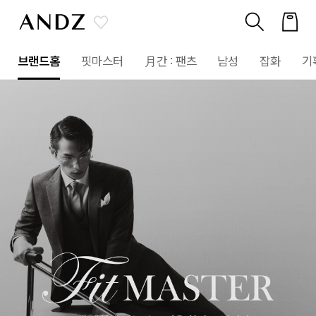
브랜드홈
핏마스터
月간 : 팬츠
남성
잡화
기