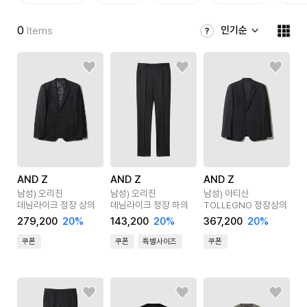
0
인기순
Items
AND Z
AND Z
AND Z
남성) 오리진
남성) 오리진
남성) 아티산
데님라이크 정장 상의
데님라이크 정장 하의
TOLLEGNO 정장상의
279,200
20
%
143,200
20
%
367,200
20
%
쿠폰
쿠폰
특별사이즈
쿠폰