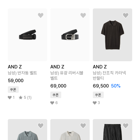
AND Z
AND Z
AND Z
남성) 반자동 벨트
남성) 유광 리버시블
남성) 잔조직 카라넥
벨트
반팔티
59,000
69,000
69,500
50
%
쿠폰
쿠폰
쿠폰
1
5 (1)
6
3