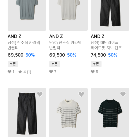
AND Z
AND Z
AND Z
남성) 잔조직 카라넥
남성) 잔조직 카라넥
남성) 데님라이크
반팔티
반팔티
와이드핏 치노 팬츠
69,500
50
%
69,500
50
%
74,500
50
%
쿠폰
쿠폰
쿠폰
1
4 (1)
7
5