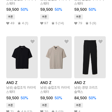
스웨터
스웨터
스웨터
59,500
50
%
59,500
50
%
59,500
50
%
쿠폰
쿠폰
쿠폰
49
4 (1)
97
5 (14)
79
5 (9)
AND Z
AND Z
AND Z
남성) 슬럽조직 카라넥
남성) 슬럽조직 카라넥
남성) 경량 크리즈
스웨터
스웨터
슬랙스
59,500
50
%
59,500
50
%
84,500
50
%
쿠폰
쿠폰
쿠폰
71
4.9 (12)
70
5 (13)
4