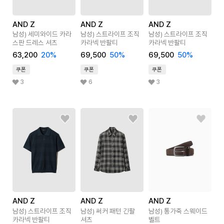
AND Z
AND Z
AND Z
남성) 세미와이드 카라
남성) 스트라이프 조직
남성) 스트라이프 조직
스판 드레스 셔츠
카라넥 반팔티
카라넥 반팔티
63,200
20
%
69,500
50
%
69,500
50
%
쿠폰
쿠폰
쿠폰
3
6
3
AND Z
AND Z
AND Z
남성) 스트라이프 조직
남성) 써커 패턴 긴팔
남성) 통가죽 스웨이드
카라넥 반팔티
셔츠
벨트