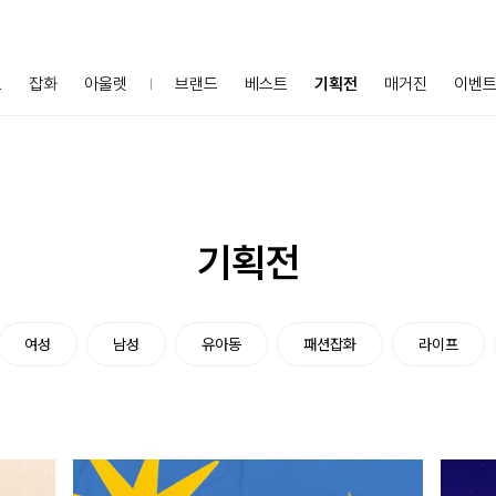
프
잡화
아울렛
브랜드
베스트
기획전
매거진
이벤
기획전
여성
남성
유아동
패션잡화
라이프