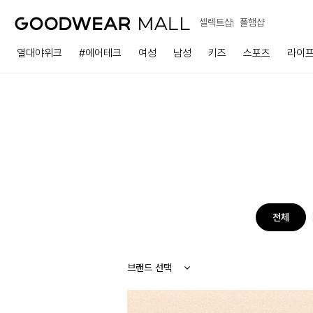
셀렉트샵
폴햄샵
열대야위크
#에어테크
여성
남성
키즈
스포츠
라이
전체