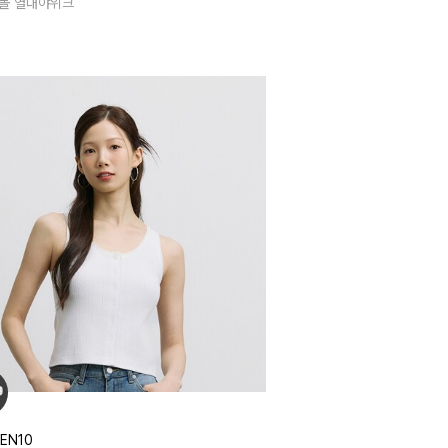
몰 열대야위크
EN10