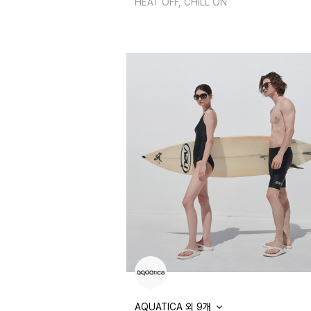
HEAT OFF, CHILL ON
AQUATICA 외 9개