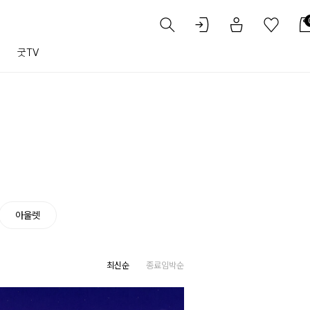
트
굿TV
아울렛
최신순
종료임박순