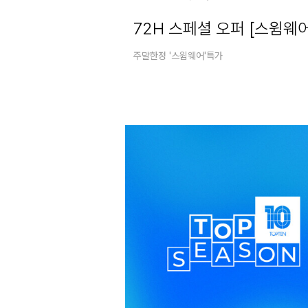
72H 스페셜 오퍼 [스윔웨어
주말한정 '스윔웨어'특가