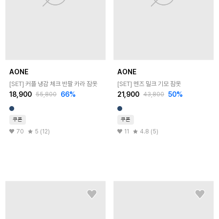
AONE
AONE
[SET] 커플 냉감 체크 반팔 카라 잠옷
[SET] 멘즈 밀크 기모 잠옷
18,900
66
%
21,900
50
%
55,800
43,800
쿠폰
쿠폰
70
5 (12)
11
4.8 (5)