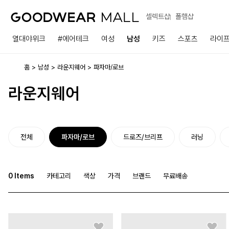
셀렉트샵
폴햄샵
열대야위크
#에어테크
여성
남성
키즈
스포츠
라이
홈
남성
라운지웨어
파자마/로브
라운지웨어
전체
파자마/로브
드로즈/브리프
러닝
0
Items
카테고리
색상
가격
브랜드
무료배송