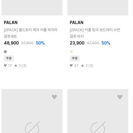
PALAN
PALAN
[2PACK] 올드트리 체크 커플 파자마
[2PACK] 커플 밍크 보드라미 수면
잠옷세트
잠옷 바지
48,900
50
%
23,900
50
%
97,800
47,800
쿠폰
쿠폰
17
3 (3)
37
3 (3)