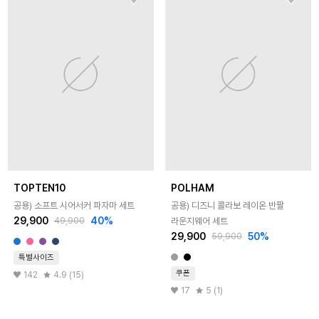
TOPTEN10
POLHAM
공용) 소프트 시어서커 파자마 세트
공용) 디즈니 콜라보 레이온 반팔
29,900
40
%
라운지웨어 세트
49,900
29,900
50
%
59,900
특별사이즈
쿠폰
142
4.9 (15)
17
5 (1)