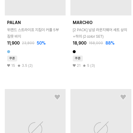
PALAN
MARCHIO
위캔드 스트라이프 지짐이 커플 5부
[2 PACK] 남성 라운지웨어 세트 상의
잠옷 바지
+하의 (2 color SET)
11,900
50
%
18,900
88
%
23,800
158,000
쿠폰
쿠폰
15
3.5 (2)
21
5 (3)