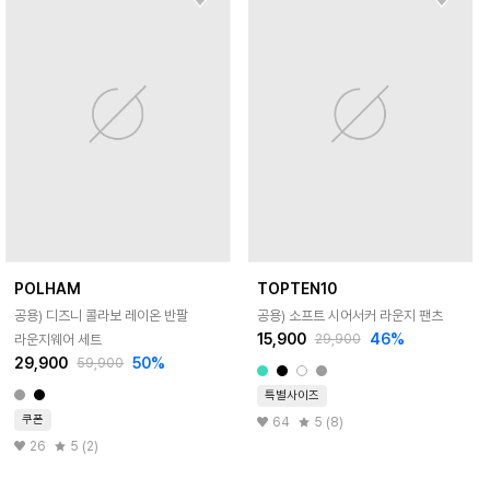
POLHAM
TOPTEN10
공용) 디즈니 콜라보 레이온 반팔
공용) 소프트 시어서커 라운지 팬츠
15,900
46
%
라운지웨어 세트
29,900
29,900
50
%
59,900
특별사이즈
쿠폰
64
5 (8)
26
5 (2)