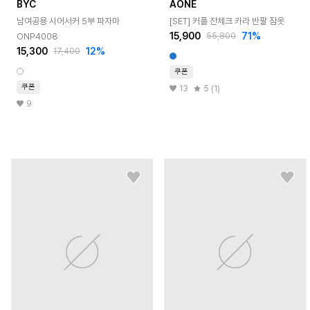
BYC
AONE
남여공용 시어서커 5부 파자마
[SET] 커플 잔체크 카라 반팔 잠옷
15,900
71
%
ONP4008
55,800
15,300
12
%
17,400
쿠폰
쿠폰
13
5 (1)
9