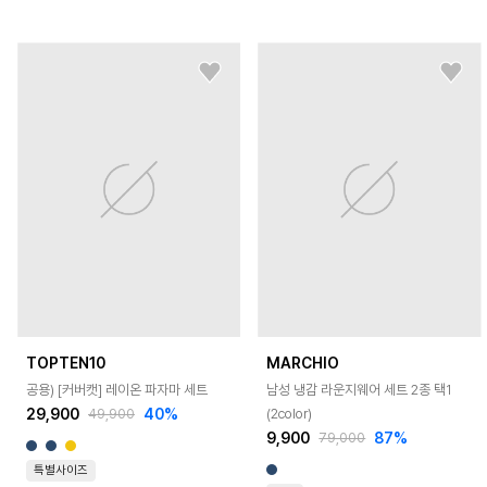
TOPTEN10
MARCHIO
공용) [커버캣] 레이온 파자마 세트
남성 냉감 라운지웨어 세트 2종 택1
29,900
40
%
(2color)
49,900
9,900
87
%
79,000
특별사이즈