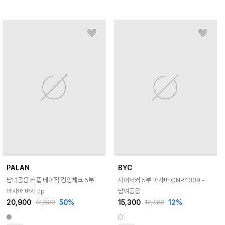
PALAN
BYC
남녀공용 커플 베이직 깅엄체크 5부
시어서커 5부 파자마 ONP4009 -
파자마 바지 2p
남여공용
20,900
50
%
15,300
12
%
41,800
17,400