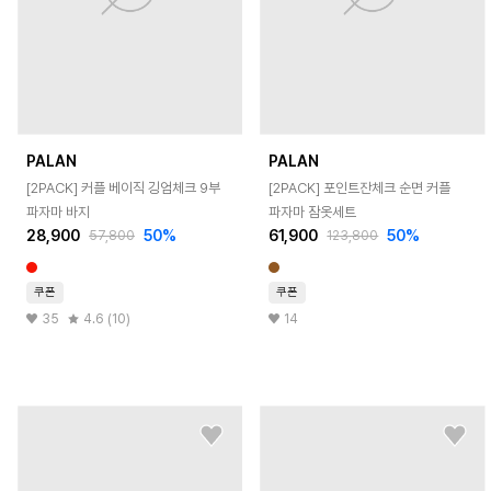
PALAN
PALAN
[2PACK] 커플 베이직 깅엄체크 9부
[2PACK] 포인트잔체크 순면 커플
파자마 바지
파자마 잠옷세트
28,900
50
%
61,900
50
%
57,800
123,800
쿠폰
쿠폰
35
4.6 (10)
14