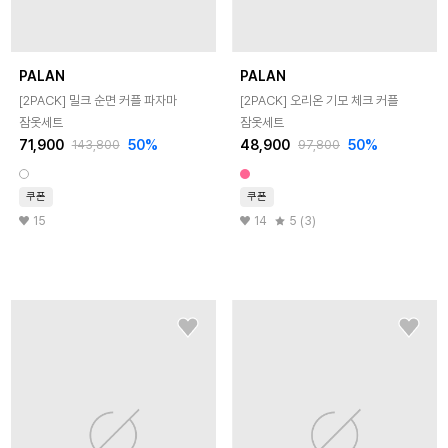
PALAN
PALAN
[2PACK] 밀크 순면 커플 파자마
[2PACK] 오리온 기모 체크 커플
잠옷세트
잠옷세트
71,900
50
%
48,900
50
%
143,800
97,800
쿠폰
쿠폰
15
14
5 (3)