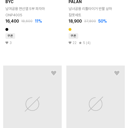
BYC
PALAN
남여공용 면선염 5부 파자마
남녀공용 리틀타이거 반팔 상하
ONP4005
잠옷세트
16,400
11
%
18,900
50
%
18,600
37,800
쿠폰
쿠폰
3
22
5 (4)