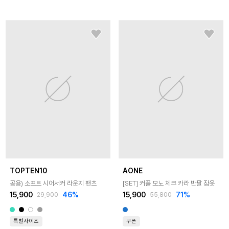
TOPTEN10
AONE
공용) 소프트 시어서커 라운지 팬츠
[SET] 커플 모노 체크 카라 반팔 잠옷
15,900
46
%
15,900
71
%
29,900
55,800
특별사이즈
쿠폰