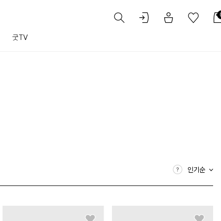
트
굿TV
인기순