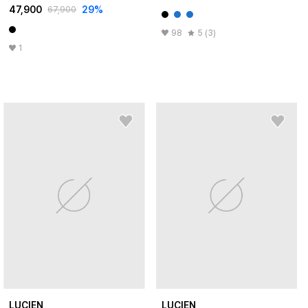
47,900
29
%
67,900
98
5 (3)
1
LUCIEN
LUCIEN