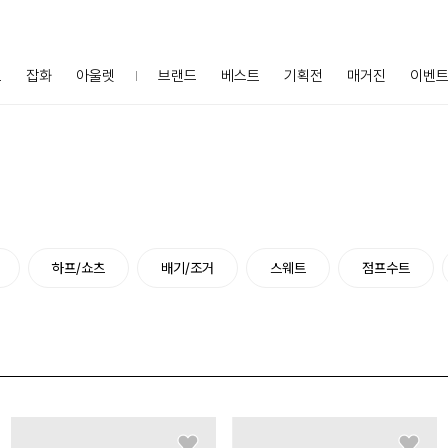
프
잡화
아울렛
브랜드
베스트
기획전
매거진
이벤
하프/쇼츠
배기/조거
스웨트
점프수트