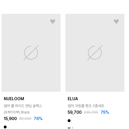
NUELOOM
ELUA
썸머 쿨 와이드 밴딩 슬랙스
썸머 크링클 팬츠 3종세트
59,700
75
%
(8부/10부) Black
239,700
15,900
76
%
69,000
1