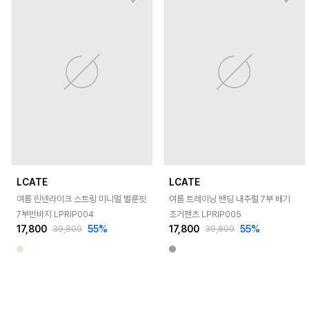
LCATE
LCATE
여름 린넨라이크 스트링 미니멀 벌룬핏
여름 트레이닝 밴딩 내추럴 7부 배기
7부반바지 LPRIP004
조거팬츠 LPRIP005
17,800
55
%
17,800
55
%
39,800
39,800