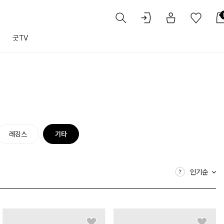
트
굿TV
레깅스
기타
인기순