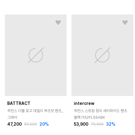
BATTRACT
intercrew
우먼스 더블 로고 데일리 부츠컷 팬츠_
우먼스 스트링 장식 세미와이드 팬츠
그레이
블랙 ITA2PL56ABK
47,200
20
%
53,900
32
%
59,000
79,900