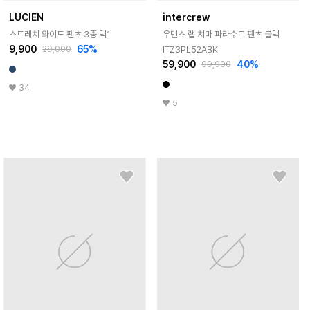
LUCIEN
intercrew
스트레치 와이드 팬츠 3종 택1
우먼스 랩 치마 파라수트 팬츠 블랙
9,900
65
%
ITZ3PL52ABK
29,000
59,900
40
%
99,900
34
5