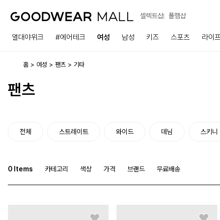
셀렉트샵
폴햄샵
열대야위크
#에어테크
여성
남성
키즈
스포츠
라이
홈
여성
팬츠
기타
팬츠
전체
스트레이트
와이드
데님
스키니
0
Items
카테고리
색상
가격
브랜드
무료배송