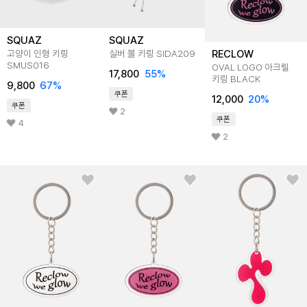
SQUAZ
SQUAZ
RECLOW
고양이 인형 키링
실버 볼 키링 SIDA209
SMUS016
OVAL LOGO 아크릴
17,800
55
%
키링 BLACK
9,800
67
%
쿠폰
12,000
20
%
쿠폰
2
쿠폰
4
2