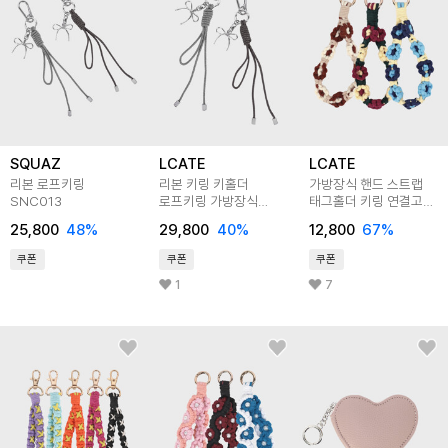
SQUAZ
LCATE
LCATE
리본 로프키링
리본 키링 키홀더
가방장식 핸드 스트랩
SNC013
로프키링 가방장식
태그홀더 키링 연결고리
참장식 백꾸 백참
증정 LJNA025
25,800
48
%
29,800
40
%
12,800
67
%
LNC006
쿠폰
쿠폰
쿠폰
1
7