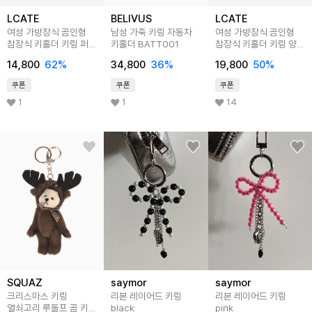
LCATE
BELIVUS
LCATE
여성 가방장식 곰인형
남성 가죽 키링 자동차
여성 가방장식 곰인형
참장식 키홀더 키링 퍼
키홀더 BATT001
참장식 키홀더 키링 양털
백참 LRB287
뽀글이 백참 LJNA020
14,800
62
%
34,800
36
%
19,800
50
%
쿠폰
쿠폰
쿠폰
1
1
14
SQUAZ
saymor
saymor
크리스마스 키링
리본 레이어드 키링
리본 레이어드 키링
열쇠고리 루돌프 곰 키링
black
pink