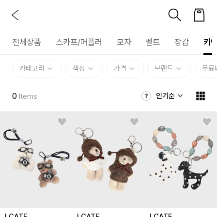
전체상품
스카프/머플러
모자
벨트
장갑
키링
카테고리
색상
가격
브랜드
무료
0
인기순
Items
LCATE
LCATE
LCATE