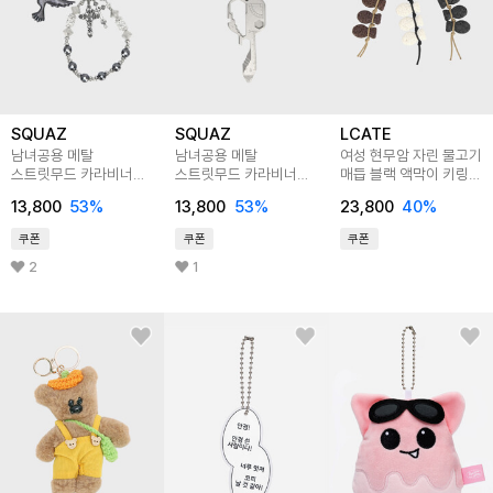
SQUAZ
SQUAZ
LCATE
남녀공용 메탈
남녀공용 메탈
여성 현무암 자린 물고기
스트릿무드 카라비너
스트릿무드 카라비너
매듭 블랙 액막이 키링
가꾸 비즈 키링
가꾸 키오프너 키링
세트 LBRCRA001
13,800
53
%
13,800
53
%
23,800
40
%
SGEGA004
SGEGA001
쿠폰
쿠폰
쿠폰
2
1