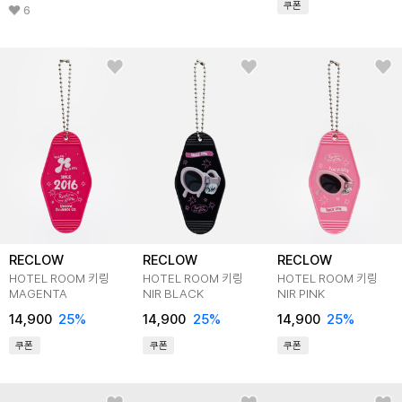
쿠폰
6
RECLOW
RECLOW
RECLOW
HOTEL ROOM 키링
HOTEL ROOM 키링
HOTEL ROOM 키링
MAGENTA
NIR BLACK
NIR PINK
14,900
25
%
14,900
25
%
14,900
25
%
쿠폰
쿠폰
쿠폰