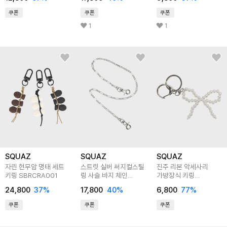
LJNA039
쿠폰
쿠폰
쿠폰
1
1
SQUAZ
SQUAZ
SQUAZ
자린 현무암 명태 세트
스트릿 실버 써지컬스틸
진주 리본 악세사리
키링 SBRCRA001
링 사슬 바지 체인
가방장식 키링
SIDA222
SMUS017
24,800
37
%
17,800
40
%
6,800
77
%
쿠폰
쿠폰
쿠폰