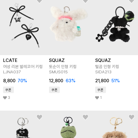
LCATE
SQUAZ
SQUAZ
여성 리본 발레코어 키링
토순이 인형 키링
털곰 인형 키링
LJNA037
SMUS015
SIDA213
8,800
70
%
12,800
63
%
21,800
51
%
쿠폰
쿠폰
쿠폰
3
1