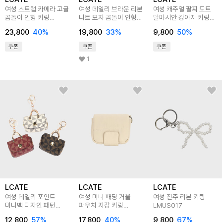
여성 스트랩 카메라 고글
여성 데일리 브라운 리본
여성 캐주얼 팔찌 도트
곰돌이 인형 키링
니트 모자 곰돌이 인형
달마시안 강아지 키링
LJNA042
키링 LJNA040
LJNA041
23,800
40
%
19,800
33
%
9,800
50
%
쿠폰
쿠폰
쿠폰
1
LCATE
LCATE
LCATE
여성 데일리 포인트
여성 미니 패딩 거울
여성 진주 리본 키링
미니백 디자인 패턴
파우치 지갑 키링
LMUS017
에어팟케이스 키링
LANTW001
12,800
57
%
17,800
40
%
9,800
67
%