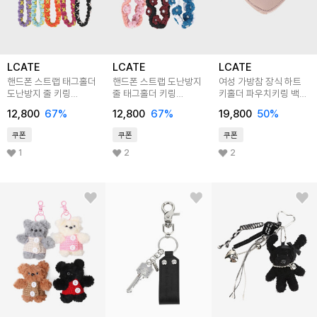
LCATE
LCATE
LCATE
핸드폰 스트랩 태그홀더
핸드폰 스트랩 도난방지
여성 가방참 장식 하트
도난방지 줄 키링
줄 태그홀더 키링
키홀더 파우치키링 백참
연결고리 증정
연결고리 증정
LAIN022
12,800
67
%
12,800
67
%
19,800
50
%
LJNA024
LJNA026
쿠폰
쿠폰
쿠폰
1
2
2