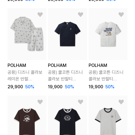
POLHAM
POLHAM
POLHAM
공용) 디즈니 콜라보
공용) 쿨코튼 디즈니
공용) 쿨코튼 디즈니
레이온 반팔
콜라보 반팔티
콜라보 반팔티
라운지웨어 세트
(미키)
(미키)
29,900
50
%
19,900
50
%
19,900
50
%