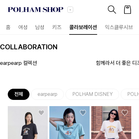
홈
여성
남성
키즈
콜라보레이션
익스클루시브
COLLABORATION
earpearp 컬렉션
함께라서 더 좋은 디
전체
earpearp
POLHAM DISNEY
POLH