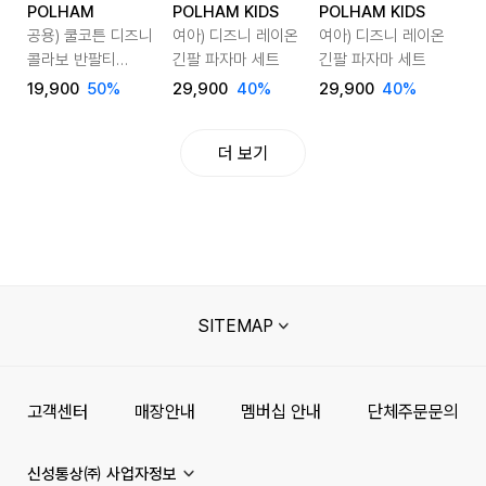
POLHAM
POLHAM KIDS
POLHAM KIDS
공용) 쿨코튼 디즈니
여아) 디즈니 레이온
여아) 디즈니 레이온
콜라보 반팔티
긴팔 파자마 세트
긴팔 파자마 세트
(미키)
19,900
50
%
29,900
40
%
29,900
40
%
더 보기
SITEMAP
고객센터
매장안내
멤버십 안내
단체주문문의
신성통상㈜ 사업자정보