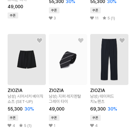
55,300
30
%
55,300
30
%
49,000
쿠폰
쿠폰
쿠폰
3
11
5 (1)
ZIOZIA
ZIOZIA
ZIOZIA
남성) 시어서커 베이직
남성) 지퍼 레지멘탈
남성) 테이퍼드
쇼츠 (SET-UP)
그레이 타이
치노팬츠
55,300
30
%
49,000
69,300
30
%
쿠폰
쿠폰
쿠폰
4
5 (1)
1
4