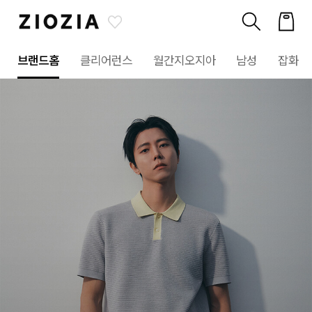
브랜드홈
클리어런스
월간지오지아
남성
잡화