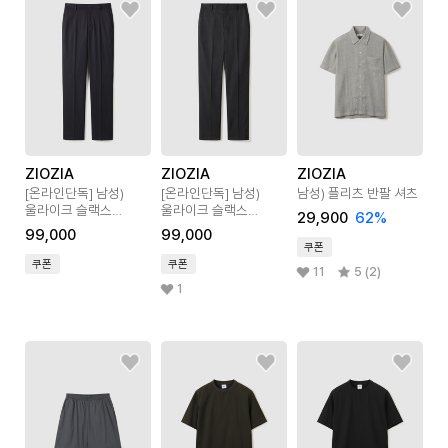
ZIOZIA
ZIOZIA
ZIOZIA
[온라인단독]
남성)
[온라인단독]
남성)
남성) 플리츠 반팔 셔츠
울라이크 슬랙스
울라이크 슬랙스
29,900
62
%
테이퍼드 핏
테이퍼드 핏
99,000
99,000
쿠폰
쿠폰
쿠폰
11
5 (2)
1