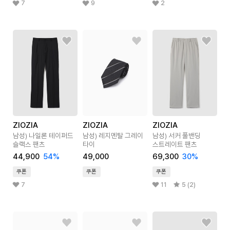
7
9
2
ZIOZIA
ZIOZIA
ZIOZIA
남성) 나일론 테이퍼드
남성) 레지멘탈 그레이
남성) 서커 풀밴딩
슬랙스 팬츠
타이
스트레이트 팬츠
44,900
54
%
49,000
69,300
30
%
쿠폰
쿠폰
쿠폰
7
11
5 (2)