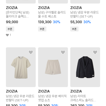
ZIOZIA
ZIOZIA
ZIOZIA
[온라인단독]
남성)
남성) 구아벨로 솔리드
남성) 냉감 우븐 라운드
울라이크 슬랙스
울 수트 베스트
반팔티 (SET-UP)
테이퍼드 핏
99,000
139,300
30
%
55,300
30
%
쿠폰
쿠폰
쿠폰
1
ZIOZIA
ZIOZIA
ZIOZIA
남성) 냉감 우븐 라운드
남성) 냉감 우븐 베이직
남성) 라이트
반팔티 (SET-UP)
셋업 쇼츠
크레스피노 솔리드
블레이져
55,300
30
%
55,300
30
%
263,200
20
%