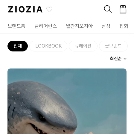
브랜드홈
클리어런스
월간지오지아
남성
잡화
전체
LOOKBOOK
큐레이션
굿브랜드
최신순